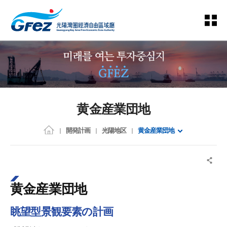
黄金産業団地
開発計画
光陽地区
黄金産業団地
黄金産業団地
眺望型景観要素の計画