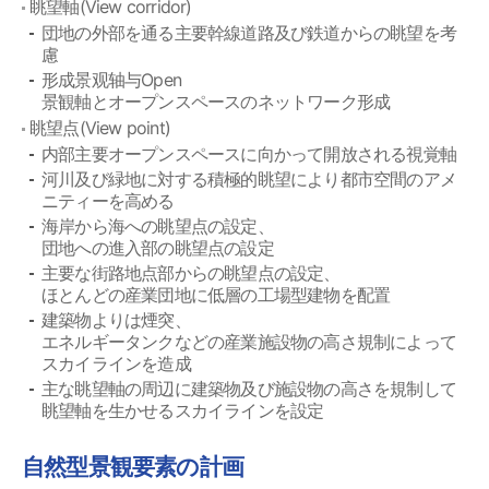
眺望軸(View corridor)
団地の外部を通る主要幹線道路及び鉄道からの眺望を考
慮
形成景观轴与Open
景観軸とオープンスペースのネットワーク形成
眺望点(View point)
内部主要オープンスペースに向かって開放される視覚軸
河川及び緑地に対する積極的眺望により都市空間のアメ
ニティーを高める
海岸から海への眺望点の設定、
団地への進入部の眺望点の設定
主要な街路地点部からの眺望点の設定、
ほとんどの産業団地に低層の工場型建物を配置
建築物よりは煙突、
エネルギータンクなどの産業施設物の高さ規制によって
スカイラインを造成
主な眺望軸の周辺に建築物及び施設物の高さを規制して
眺望軸を生かせるスカイラインを設定
自然型景観要素の計画