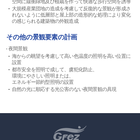
空間に緩衝緑地及び植栽を作って快適な歩行空間を誘導
大規模産業団地の造成を考慮して反復的な景観が形成さ
れないように低層部と屋上部の造形的な処理により変化
の感じられる建築物の外観造成
その他の景観要素の計画
夜間景観
海からの眺望を考慮して高い色温度の照明を高い位置に
設置
都市安全を照明で成して、虞犯化防止、
環境にやさしい照明または、
エネルギー節約型照明の設置
自然の光に順応する光公害のない夜間景観の具現