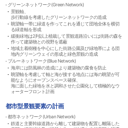
グリーンネットワーク(Green Network)
景観軸、
歩行動線を考慮したグリーンネットワークの造成
眺望軸一帯に緑道を作ってこれを通じて団地全体を横切
る緑道軸を形成
緩衝緑地は2列以上植栽して景観道路沿いには街路の森を
作って建築物との視野を遮蔽
地域土着樹種を中心にした街路公園及び緑地帯による団
地内グリーンウェイの形成と緑色景観の造成
ブルーネットワーク(Blue Network)
海岸には防風林の造成により建築物の腐食を防止
眺望軸を考慮して軸と海が接する地点には海の眺望が可
能なようにオープンスペース確保、
海に面した緑地を水と調和させた公園化して積極的なウ
ォーターフロント計画
都市型景観要素の計画
都市ネットワーク(Urban Network)
鉄道と主要幹線道路から離して建築物を配置し離隔した