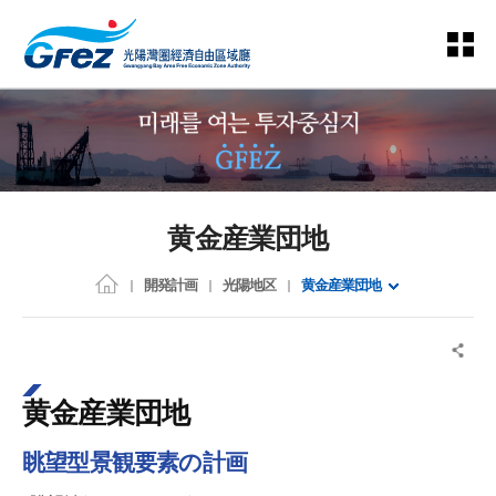
黄金産業団地
開発計画
光陽地区
黄金産業団地
黄金産業団地
眺望型景観要素の計画