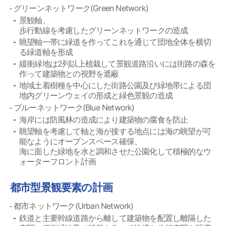
グリーンネットワーク(Green Network)
景観軸、
歩行動線を考慮したグリーンネットワークの造成
眺望軸一帯に緑道を作ってこれを通じて団地全体を横切
る緑道軸を形成
緩衝緑地は2列以上植栽して景観道路沿いには街路の森を
作って建築物との視野を遮蔽
地域土着樹種を中心にした街路公園及び緑地帯による団
地内グリーンウェイの形成と緑色景観の造成
ブルーネットワーク(Blue Network)
海岸には防風林の造成により建築物の腐食を防止
眺望軸を考慮して軸と海が接する地点には海の眺望が可
能なようにオープンスペース確保、
海に面した緑地を水と調和させた公園化して積極的なウ
ォーターフロント計画
都市型景観要素の計画
都市ネットワーク(Urban Network)
鉄道と主要幹線道路から離して建築物を配置し離隔した