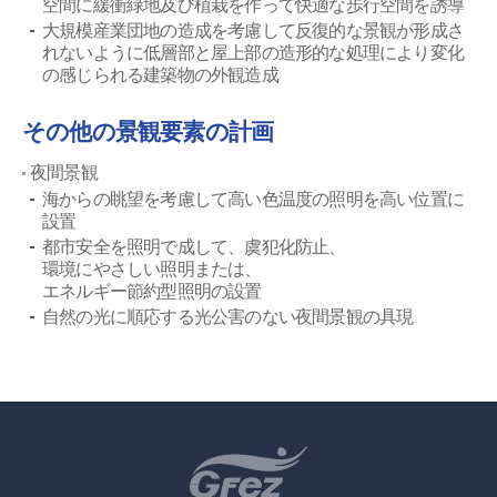
空間に緩衝緑地及び植栽を作って快適な歩行空間を誘導
大規模産業団地の造成を考慮して反復的な景観が形成さ
れないように低層部と屋上部の造形的な処理により変化
の感じられる建築物の外観造成
その他の景観要素の計画
夜間景観
海からの眺望を考慮して高い色温度の照明を高い位置に
設置
都市安全を照明で成して、虞犯化防止、
環境にやさしい照明または、
エネルギー節約型照明の設置
自然の光に順応する光公害のない夜間景観の具現