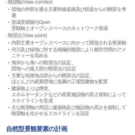
眺望軸(View corridor)
団地の外部を通る主要幹線道路及び鉄道からの眺望を考
慮
形成景观轴与Open
景観軸とオープンスペースのネットワーク形成
眺望点(View point)
内部主要オープンスペースに向かって開放される視覚軸
河川及び緑地に対する積極的眺望により都市空間のアメ
ニティーを高める
海岸から海への眺望点の設定、
団地への進入部の眺望点の設定
主要な街路地点部からの眺望点の設定、
ほとんどの産業団地に低層の工場型建物を配置
建築物よりは煙突、
エネルギータンクなどの産業施設物の高さ規制によって
スカイラインを造成
主な眺望軸の周辺に建築物及び施設物の高さを規制して
眺望軸を生かせるスカイラインを設定
自然型景観要素の計画