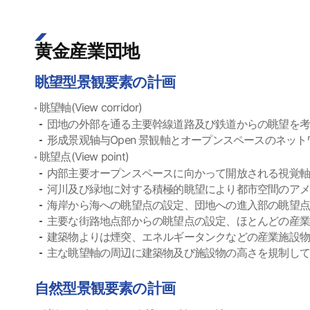
黄金産業団地
眺望型景観要素の計画
眺望軸(View corridor)
団地の外部を通る主要幹線道路及び鉄道からの眺望を
形成景观轴与Open 景観軸とオープンスペースのネッ
眺望点(View point)
内部主要オープンスペースに向かって開放される視覚軸
河川及び緑地に対する積極的眺望により都市空間のア
海岸から海への眺望点の設定、団地への進入部の眺望
主要な街路地点部からの眺望点の設定、ほとんどの産
建築物よりは煙突、エネルギータンクなどの産業施設
主な眺望軸の周辺に建築物及び施設物の高さを規制し
自然型景観要素の計画