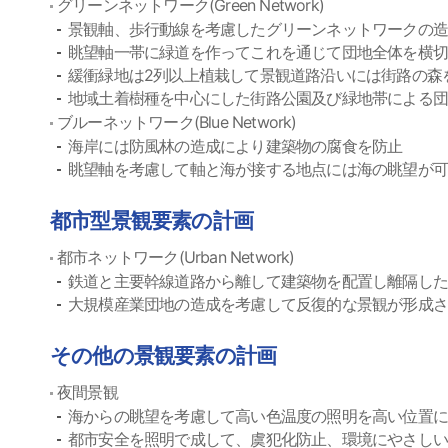
グリーンネットワーク(Green Network)
景観軸、歩行動線を考慮したグリーンネットワークの
眺望軸一帯に緑道を作ってこれを通じて団地全体を横
緩衝緑地は2列以上植栽して景観道路沿いには街路の森
地域土着樹種を中心にした街路公園及び緑地帯による
ブルーネットワーク(Blue Network)
海岸には防風林の造成により建築物の腐食を防止
眺望軸を考慮して軸と海が接する地点には海の眺望が
都市型景観要素の計画
都市ネットワーク(Urban Network)
鉄道と主要幹線道路から離して建築物を配置し離隔し
大規模産業団地の造成を考慮して反復的な景観が形成
その他の景観要素の計画
夜間景観
海からの眺望を考慮して高い色温度の照明を高い位置
都市安全を照明で成して、虞犯化防止、環境にやさし