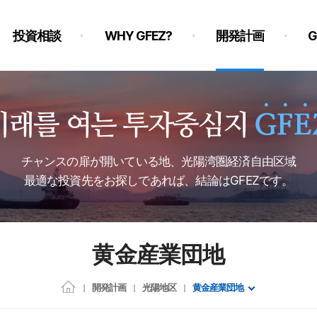
投資相談
WHY GFEZ?
開発計画
チャンスの扉が開いている地、光陽湾圏経済自由区域
最適な投資先をお探しであれば、結論はGFEZです。
黄金産業団地
開発計画
光陽地区
黄金産業団地