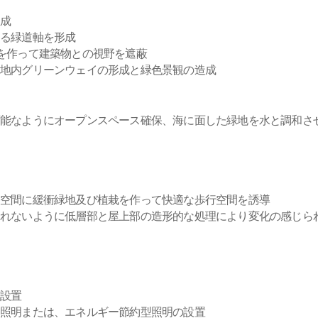
造成
切る緑道軸を形成
を作って建築物との視野を遮蔽
団地内グリーンウェイの形成と緑色景観の造成
可能なようにオープンスペース確保、海に面した緑地を水と調和さ
た空間に緩衝緑地及び植栽を作って快適な歩行空間を誘導
されないように低層部と屋上部の造形的な処理により変化の感じら
に設置
い照明または、エネルギー節約型照明の設置