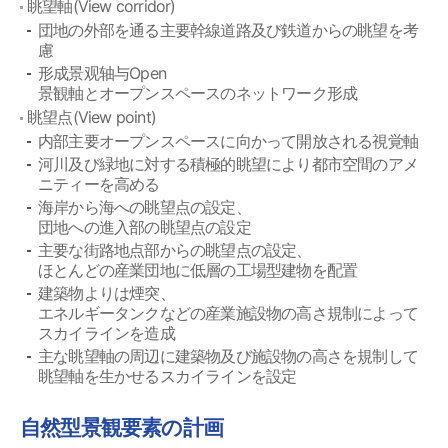
眺望軸(View corridor)
団地の外部を通る主要幹線道路及び鉄道からの眺望を考
慮
形成景观轴与Open
景観軸とオープンスペースのネットワーク形成
眺望点(View point)
内部主要オープンスペースに向かって開放される視覚軸
河川及び緑地に対する積極的眺望により都市空間のアメ
ニティーを高める
海岸から海への眺望点の設定、
団地への進入部の眺望点の設定
主要な街路地点部からの眺望点の設定、
ほとんどの産業団地に低層の工場型建物を配置
建築物よりは煙突、
エネルギータンクなどの産業施設物の高さ規制によって
スカイラインを造成
主な眺望軸の周辺に建築物及び施設物の高さを規制して
眺望軸を生かせるスカイラインを設定
自然型景観要素の計画