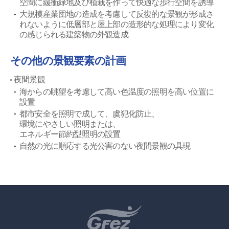
空間に緩衝緑地及び植栽を作って快適な歩行空間を誘導
大規模産業団地の造成を考慮して反復的な景観が形成さ
れないように低層部と屋上部の造形的な処理により変化
の感じられる建築物の外観造成
その他の景観要素の計画
夜間景観
海からの眺望を考慮して高い色温度の照明を高い位置に
設置
都市安全を照明で成して、虞犯化防止、
環境にやさしい照明または、
エネルギー節約型照明の設置
自然の光に順応する光公害のない夜間景観の具現