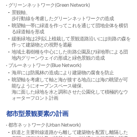
グリーンネットワーク(Green Network)
景観軸、
歩行動線を考慮したグリーンネットワークの造成
眺望軸一帯に緑道を作ってこれを通じて団地全体を横切
る緑道軸を形成
緩衝緑地は2列以上植栽して景観道路沿いには街路の森を
作って建築物との視野を遮蔽
地域土着樹種を中心にした街路公園及び緑地帯による団
地内グリーンウェイの形成と緑色景観の造成
ブルーネットワーク(Blue Network)
海岸には防風林の造成により建築物の腐食を防止
眺望軸を考慮して軸と海が接する地点には海の眺望が可
能なようにオープンスペース確保、
海に面した緑地を水と調和させた公園化して積極的なウ
ォーターフロント計画
都市型景観要素の計画
都市ネットワーク(Urban Network)
鉄道と主要幹線道路から離して建築物を配置し離隔した