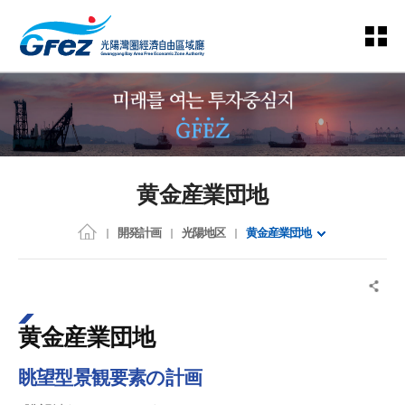
黄金産業団地
開発計画
光陽地区
黄金産業団地
黄金産業団地
眺望型景観要素の計画