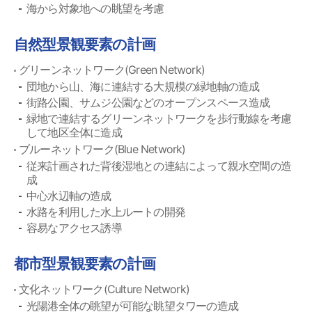
海から対象地への眺望を考慮
自然型景観要素の計画
グリーンネットワーク(Green Network)
団地から山、海に連結する大規模の緑地軸の造成
街路公園、サムジ公園などのオープンスペース造成
緑地で連結するグリーンネットワークを歩行動線を考慮
して地区全体に造成
ブルーネットワーク(Blue Network)
従来計画された背後湿地との連結によって親水空間の造
成
中心水辺軸の造成
水路を利用した水上ルートの開発
容易なアクセス誘導
都市型景観要素の計画
文化ネットワーク(Culture Network)
光陽港全体の眺望が可能な眺望タワーの造成