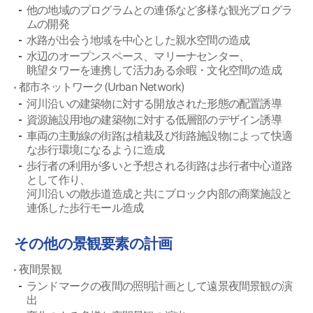
他の地域のプログラムとの連係など多様な観光プログラ
ムの開発
水路が出会う地域を中心とした親水空間の造成
水辺のオープンスペース、マリーナセンター、
眺望タワーを連携して活力ある余暇・文化空間の造成
都市ネットワーク(Urban Network)
河川沿いの建築物に対する開放された形態の配置誘導
資源施設用地の建築物に対する低層部のデザイン誘導
車両の主動線の街路は植栽及び街路施設物によって快適
な歩行環境になるように造成
歩行者の利用が多いと予想される街路は歩行者中心道路
として作り、
河川沿いの散歩道造成と共にブロック内部の商業施設と
連係した歩行モール造成
その他の景観要素の計画
夜間景観
ランドマークの夜間の照明計画として遠景夜間景観の演
出