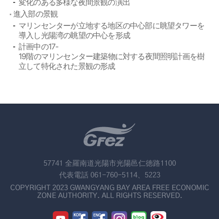
変化のある多様な夜間景観の演出
進入部の景観
マリンセンターが立地する地区の中心部に眺望タワーを
導入し光陽湾の眺望の中心を形成
計画中の17-
19階のマリンセンター建築物に対する夜間照明計画を樹
立して特化された景観の形成
57741 全羅南道光陽市光陽邑仁徳路1100
代表電話 061-760-5114、5223
COPYRIGHT 2023 GWANGYANG BAY AREA FREE ECONOMIC
ZONE AUTHORITY. ALL RIGHTS RESERVED.