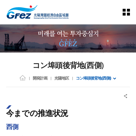
コン埠頭後背地(西側)
開発計画
光陽地区
コン埠頭後背地(西側)
今までの推進状況
西側