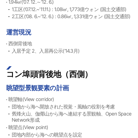
1.94㎢(‘07. 12.～’12. 6.)
1工区(‘07.12.~’11.11.) : 1.08㎢, 1,773億ウォン (国土交通部)
2工区(‘08. 6.~’12. 6.) : 0.86㎢, 1,331億ウォン (国土交通部)
運営現況
西側背後地
入居予定 2、入居再公示(‘14.3月)
コン埠頭背後地（西側）
眺望型景観要素の計画
眺望軸(View corridor)
団地から海へ開放された視覚・風軸の役割を考慮
舊烽火山、伽倻山から海へ連結する景観軸、Open Space
Network形成
眺望点(View point)
団地内部から海への眺望点を設定