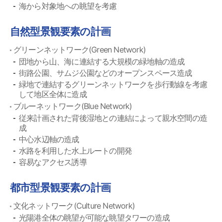
海から対象地への眺望を考慮
自然型景観要素の計画
グリーンネットワーク(Green Network)
団地から山、海に連結する大規模の緑地軸の造成
街路公園、サムジ公園などのオープンスペース造成
緑地で連結するグリーンネットワークを歩行動線を考慮
して地区全体に造成
ブルーネットワーク(Blue Network)
従来計画された背後湿地との連結によって親水空間の造
成
中心水辺軸の造成
水路を利用した水上ルートの開発
容易なアクセス誘導
都市型景観要素の計画
文化ネットワーク(Culture Network)
光陽港全体の眺望が可能な眺望タワーの造成