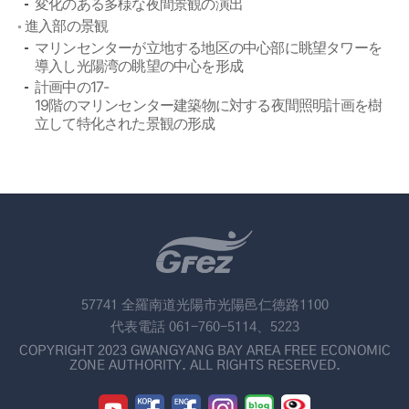
変化のある多様な夜間景観の演出
進入部の景観
マリンセンターが立地する地区の中心部に眺望タワーを
導入し光陽湾の眺望の中心を形成
計画中の17-
19階のマリンセンター建築物に対する夜間照明計画を樹
立して特化された景観の形成
57741 全羅南道光陽市光陽邑仁徳路1100
代表電話 061-760-5114、5223
COPYRIGHT 2023 GWANGYANG BAY AREA FREE ECONOMIC
ZONE AUTHORITY. ALL RIGHTS RESERVED.