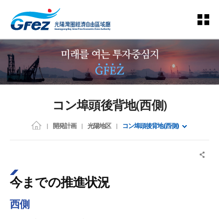
コン埠頭後背地(西側)
開発計画
光陽地区
コン埠頭後背地(西側)
今までの推進状況
西側