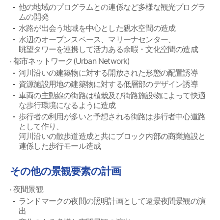
他の地域のプログラムとの連係など多様な観光プログラ
ムの開発
水路が出会う地域を中心とした親水空間の造成
水辺のオープンスペース、マリーナセンター、
眺望タワーを連携して活力ある余暇・文化空間の造成
都市ネットワーク(Urban Network)
河川沿いの建築物に対する開放された形態の配置誘導
資源施設用地の建築物に対する低層部のデザイン誘導
車両の主動線の街路は植栽及び街路施設物によって快適
な歩行環境になるように造成
歩行者の利用が多いと予想される街路は歩行者中心道路
として作り、
河川沿いの散歩道造成と共にブロック内部の商業施設と
連係した歩行モール造成
その他の景観要素の計画
夜間景観
ランドマークの夜間の照明計画として遠景夜間景観の演
出