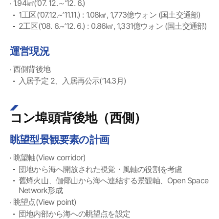
1.94㎢(‘07. 12.～’12. 6.)
1工区(‘07.12.~’11.11.) : 1.08㎢, 1,773億ウォン (国土交通部)
2工区(‘08. 6.~’12. 6.) : 0.86㎢, 1,331億ウォン (国土交通部)
運営現況
西側背後地
入居予定 2、入居再公示(‘14.3月)
コン埠頭背後地（西側）
眺望型景観要素の計画
眺望軸(View corridor)
団地から海へ開放された視覚・風軸の役割を考慮
舊烽火山、伽倻山から海へ連結する景観軸、Open Space
Network形成
眺望点(View point)
団地内部から海への眺望点を設定