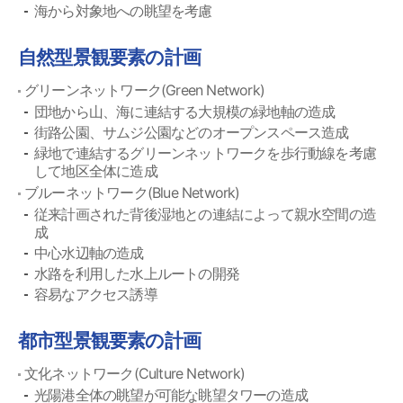
海から対象地への眺望を考慮
自然型景観要素の計画
グリーンネットワーク(Green Network)
団地から山、海に連結する大規模の緑地軸の造成
街路公園、サムジ公園などのオープンスペース造成
緑地で連結するグリーンネットワークを歩行動線を考慮
して地区全体に造成
ブルーネットワーク(Blue Network)
従来計画された背後湿地との連結によって親水空間の造
成
中心水辺軸の造成
水路を利用した水上ルートの開発
容易なアクセス誘導
都市型景観要素の計画
文化ネットワーク(Culture Network)
光陽港全体の眺望が可能な眺望タワーの造成