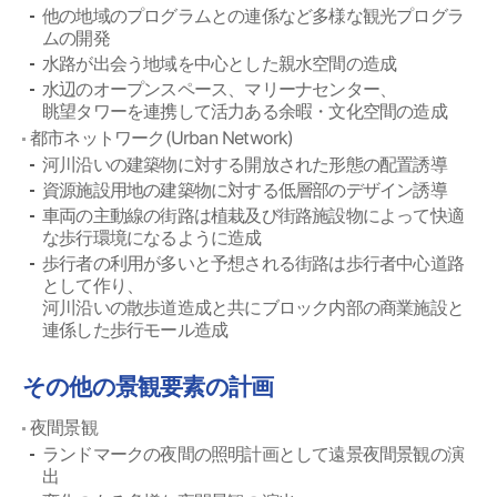
他の地域のプログラムとの連係など多様な観光プログラ
ムの開発
水路が出会う地域を中心とした親水空間の造成
水辺のオープンスペース、マリーナセンター、
眺望タワーを連携して活力ある余暇・文化空間の造成
都市ネットワーク(Urban Network)
河川沿いの建築物に対する開放された形態の配置誘導
資源施設用地の建築物に対する低層部のデザイン誘導
車両の主動線の街路は植栽及び街路施設物によって快適
な歩行環境になるように造成
歩行者の利用が多いと予想される街路は歩行者中心道路
として作り、
河川沿いの散歩道造成と共にブロック内部の商業施設と
連係した歩行モール造成
その他の景観要素の計画
夜間景観
ランドマークの夜間の照明計画として遠景夜間景観の演
出