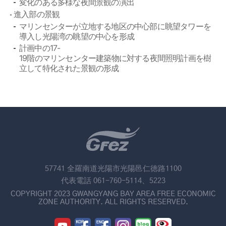
変化のある多様な夜間景観の演出
進入部の景観
マリンセンターが立地する地区の中心部に眺望タワーを
導入し光陽湾の眺望の中心を形成
計画中の17-
19階のマリンセンター建築物に対する夜間照明計画を樹
立して特化された景観の形成
57741 全羅南道光陽市光陽邑仁徳路1100
代表電話 061-760-5114、5223
COPYRIGHT 2023 GWANGYANG BAY AREA FREE ECONOMIC
ZONE AUTHORITY. ALL RIGHTS RESERVED.