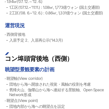
1.94㎢(‘07. 12.～’12. 6.)
1工区(‘07.12.~’11.11.) : 1.08㎢, 1,773億ウォン (国土交通部)
2工区(‘08. 6.~’12. 6.) : 0.86㎢, 1,331億ウォン (国土交通部)
運営現況
西側背後地
入居予定 2、入居再公示(‘14.3月)
コン埠頭背後地（西側）
眺望型景観要素の計画
眺望軸(View corridor)
団地から海へ開放された視覚・風軸の役割を考慮
舊烽火山、伽倻山から海へ連結する景観軸、Open Space
Network形成
眺望点(View point)
団地内部から海への眺望点を設定