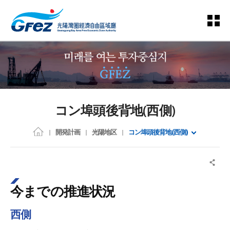
コン埠頭後背地(西側)
開発計画
光陽地区
コン埠頭後背地(西側)
今までの推進状況
西側