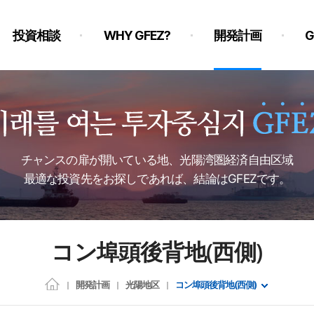
投資相談
WHY GFEZ?
開発計画
チャンスの扉が開いている地、光陽湾圏経済自由区域
最適な投資先をお探しであれば、結論はGFEZです。
コン埠頭後背地(西側)
開発計画
光陽地区
コン埠頭後背地(西側)