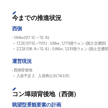
今までの推進状況
西側
1.94㎢(‘07. 12.～’12. 6.)
1工区(‘07.12.~’11.11.) : 1.08㎢, 1,773億ウォン (国土交通部)
2工区(‘08. 6.~’12. 6.) : 0.86㎢, 1,331億ウォン (国土交通部
運営現況
西側背後地
入居予定 2、入居再公示(‘14.3月)
コン埠頭背後地（西側）
眺望型景観要素の計画