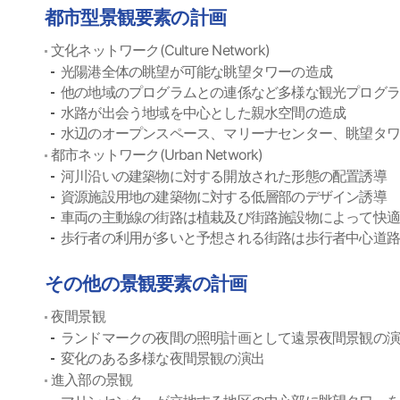
都市型景観要素の計画
文化ネットワーク(Culture Network)
光陽港全体の眺望が可能な眺望タワーの造成
他の地域のプログラムとの連係など多様な観光プログ
水路が出会う地域を中心とした親水空間の造成
水辺のオープンスペース、マリーナセンター、眺望タワ
都市ネットワーク(Urban Network)
河川沿いの建築物に対する開放された形態の配置誘導
資源施設用地の建築物に対する低層部のデザイン誘導
車両の主動線の街路は植栽及び街路施設物によって快
歩行者の利用が多いと予想される街路は歩行者中心道
その他の景観要素の計画
夜間景観
ランドマークの夜間の照明計画として遠景夜間景観の
変化のある多様な夜間景観の演出
進入部の景観