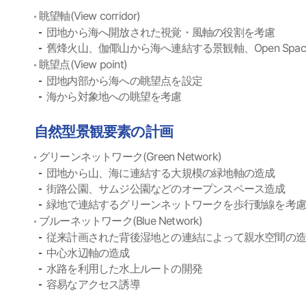
眺望軸(View corridor)
団地から海へ開放された視覚・風軸の役割を考慮
舊烽火山、伽倻山から海へ連結する景観軸、Open Space 
眺望点(View point)
団地内部から海への眺望点を設定
海から対象地への眺望を考慮
自然型景観要素の計画
グリーンネットワーク(Green Network)
団地から山、海に連結する大規模の緑地軸の造成
街路公園、サムジ公園などのオープンスペース造成
緑地で連結するグリーンネットワークを歩行動線を考
ブルーネットワーク(Blue Network)
従来計画された背後湿地との連結によって親水空間の
中心水辺軸の造成
水路を利用した水上ルートの開発
容易なアクセス誘導