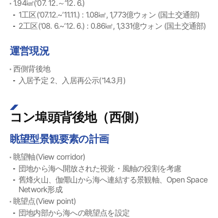
1.94㎢(‘07. 12.～’12. 6.)
1工区(‘07.12.~’11.11.) : 1.08㎢, 1,773億ウォン (国土交通部)
2工区(‘08. 6.~’12. 6.) : 0.86㎢, 1,331億ウォン (国土交通部)
運営現況
西側背後地
入居予定 2、入居再公示(‘14.3月)
コン埠頭背後地（西側）
眺望型景観要素の計画
眺望軸(View corridor)
団地から海へ開放された視覚・風軸の役割を考慮
舊烽火山、伽倻山から海へ連結する景観軸、Open Space
Network形成
眺望点(View point)
団地内部から海への眺望点を設定