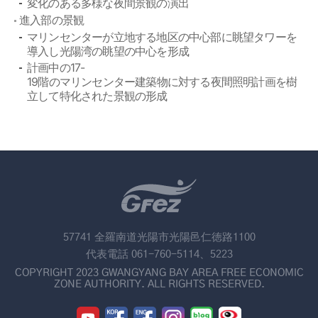
変化のある多様な夜間景観の演出
進入部の景観
マリンセンターが立地する地区の中心部に眺望タワーを
導入し光陽湾の眺望の中心を形成
計画中の17-
19階のマリンセンター建築物に対する夜間照明計画を樹
立して特化された景観の形成
57741 全羅南道光陽市光陽邑仁徳路1100
代表電話 061-760-5114、5223
COPYRIGHT 2023 GWANGYANG BAY AREA FREE ECONOMIC
ZONE AUTHORITY. ALL RIGHTS RESERVED.