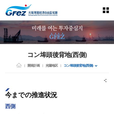
コン埠頭後背地(西側)
開発計画
光陽地区
コン埠頭後背地(西側)
今までの推進状況
西側