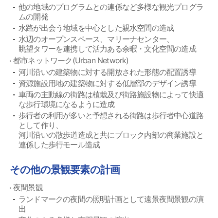
他の地域のプログラムとの連係など多様な観光プログラ
ムの開発
水路が出会う地域を中心とした親水空間の造成
水辺のオープンスペース、マリーナセンター、
眺望タワーを連携して活力ある余暇・文化空間の造成
都市ネットワーク(Urban Network)
河川沿いの建築物に対する開放された形態の配置誘導
資源施設用地の建築物に対する低層部のデザイン誘導
車両の主動線の街路は植栽及び街路施設物によって快適
な歩行環境になるように造成
歩行者の利用が多いと予想される街路は歩行者中心道路
として作り、
河川沿いの散歩道造成と共にブロック内部の商業施設と
連係した歩行モール造成
その他の景観要素の計画
夜間景観
ランドマークの夜間の照明計画として遠景夜間景観の演
出