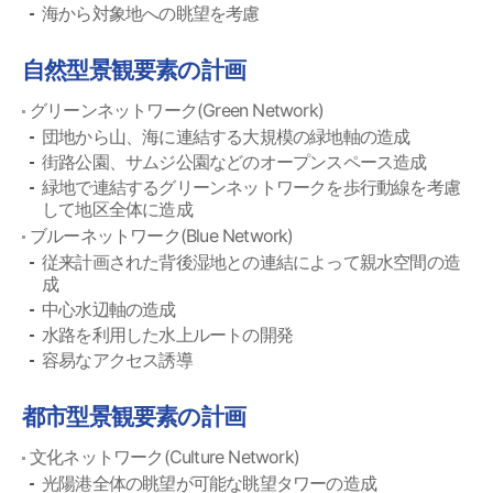
海から対象地への眺望を考慮
自然型景観要素の計画
グリーンネットワーク(Green Network)
団地から山、海に連結する大規模の緑地軸の造成
街路公園、サムジ公園などのオープンスペース造成
緑地で連結するグリーンネットワークを歩行動線を考慮
して地区全体に造成
ブルーネットワーク(Blue Network)
従来計画された背後湿地との連結によって親水空間の造
成
中心水辺軸の造成
水路を利用した水上ルートの開発
容易なアクセス誘導
都市型景観要素の計画
文化ネットワーク(Culture Network)
光陽港全体の眺望が可能な眺望タワーの造成