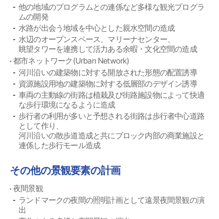
他の地域のプログラムとの連係など多様な観光プログラ
ムの開発
水路が出会う地域を中心とした親水空間の造成
水辺のオープンスペース、マリーナセンター、
眺望タワーを連携して活力ある余暇・文化空間の造成
都市ネットワーク(Urban Network)
河川沿いの建築物に対する開放された形態の配置誘導
資源施設用地の建築物に対する低層部のデザイン誘導
車両の主動線の街路は植栽及び街路施設物によって快適
な歩行環境になるように造成
歩行者の利用が多いと予想される街路は歩行者中心道路
として作り、
河川沿いの散歩道造成と共にブロック内部の商業施設と
連係した歩行モール造成
その他の景観要素の計画
夜間景観
ランドマークの夜間の照明計画として遠景夜間景観の演
出