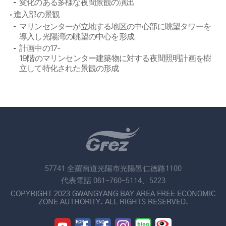
変化のある多様な夜間景観の演出
進入部の景観
マリンセンターが立地する地区の中心部に眺望タワーを
導入し光陽湾の眺望の中心を形成
計画中の17-
19階のマリンセンター建築物に対する夜間照明計画を樹
立して特化された景観の形成
57741 全羅南道光陽市光陽邑仁徳路1100
代表電話 061-760-5114、5223
COPYRIGHT 2023 GWANGYANG BAY AREA FREE ECONOMIC
ZONE AUTHORITY. ALL RIGHTS RESERVED.