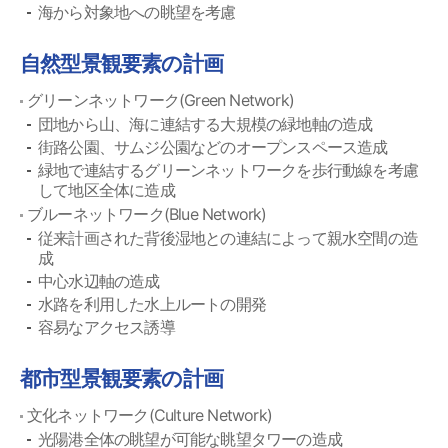
海から対象地への眺望を考慮
自然型景観要素の計画
グリーンネットワーク(Green Network)
団地から山、海に連結する大規模の緑地軸の造成
街路公園、サムジ公園などのオープンスペース造成
緑地で連結するグリーンネットワークを歩行動線を考慮
して地区全体に造成
ブルーネットワーク(Blue Network)
従来計画された背後湿地との連結によって親水空間の造
成
中心水辺軸の造成
水路を利用した水上ルートの開発
容易なアクセス誘導
都市型景観要素の計画
文化ネットワーク(Culture Network)
光陽港全体の眺望が可能な眺望タワーの造成