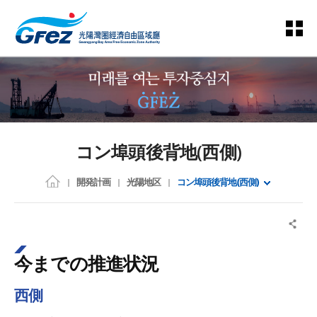
コン埠頭後背地(西側)
開発計画
光陽地区
コン埠頭後背地(西側)
今までの推進状況
西側