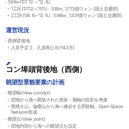
1.94㎢(‘07. 12.～’12. 6.)
1工区(‘07.12.~’11.11.) : 1.08㎢, 1,773億ウォン (国土交通部)
2工区(‘08. 6.~’12. 6.) : 0.86㎢, 1,331億ウォン (国土交通部)
運営現況
西側背後地
入居予定 2、入居再公示(‘14.3月)
コン埠頭背後地（西側）
眺望型景観要素の計画
眺望軸(View corridor)
団地から海へ開放された視覚・風軸の役割を考慮
舊烽火山、伽倻山から海へ連結する景観軸、Open Space
Network形成
眺望点(View point)
団地内部から海への眺望点を設定