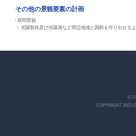
その他の景観要素の計画
夜間景観
光陽製鉄及び光陽港など周辺地域と調和を作り出せる
57
COPYRIGHT 2023 