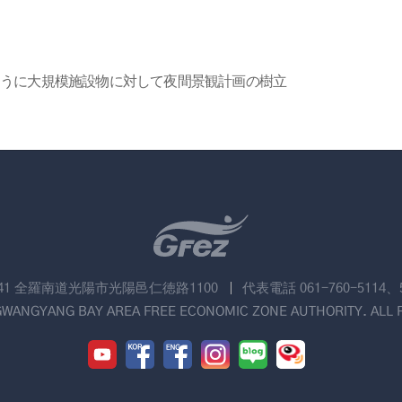
ように大規模施設物に対して夜間景観計画の樹立
741 全羅南道光陽市光陽邑仁徳路1100
代表電話 061-760-5114、
GWANGYANG BAY AREA FREE ECONOMIC ZONE AUTHORITY. ALL 