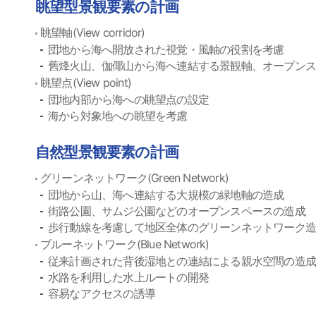
眺望型景観要素の計画
眺望軸(View corridor)
団地から海へ開放された視覚・風軸の役割を考慮
舊烽火山、伽倻山から海へ連結する景観軸、オープン
眺望点(View point)
団地内部から海への眺望点の設定
海から対象地への眺望を考慮
自然型景観要素の計画
グリーンネットワーク(Green Network)
団地から山、海へ連結する大規模の緑地軸の造成
街路公園、サムジ公園などのオープンスペースの造成
歩行動線を考慮して地区全体のグリーンネットワーク
ブルーネットワーク(Blue Network)
従来計画された背後湿地との連結による親水空間の造成
水路を利用した水上ルートの開発
容易なアクセスの誘導