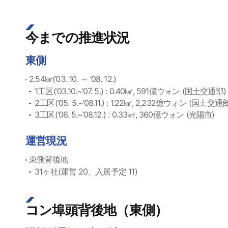
今までの推進状況
東側
2.54㎢(’03. 10. ～ ’08. 12.)
1工区(‘03.10.~’07. 5.) : 0.40㎢, 591億ウォン (国土交通部)
2工区(‘05. 5.~’08.11.) : 1.22㎢, 2,232億ウォン (国土交通
3工区(‘06. 5.~’08.12.) : 0.33㎢, 360億ウォン (光陽市)
運営現況
東側背後地
31ヶ社(運営 20、入居予定 11)
コン埠頭背後地（東側）