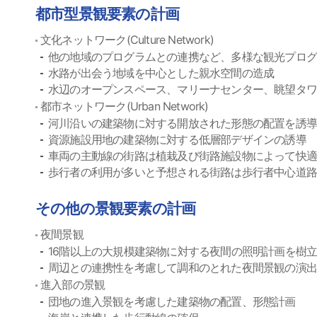
都市型景観要素の計画
文化ネットワーク(Culture Network)
他の地域のプログラムとの連携など、多様な観光プログ
水路が出会う地域を中心とした親水空間の造成
水辺のオープンスペース、マリーナセンター、眺望タワ
都市ネットワーク(Urban Network)
河川沿いの建築物に対する開放された形態の配置を誘導
資源施設用地の建築物に対する低層部デザインの誘導
車両の主動線の街路は植栽及び街路施設物によって快
歩行者の利用が多いと予想される街路は歩行者中心道
その他の景観要素の計画
夜間景観
16階以上の大規模建築物に対する夜間の照明計画を樹
周辺との連携性を考慮して調和のとれた夜間景観の演出
進入部の景観
団地の進入景観を考慮した建築物の配置、形態計画