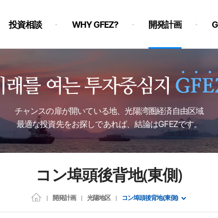
投資相談
WHY GFEZ?
開発計画
チャンスの扉が開いている地、光陽湾圏経済自由区域
最適な投資先をお探しであれば、結論はGFEZです。
コン埠頭後背地(東側)
開発計画
光陽地区
コン埠頭後背地(東側)