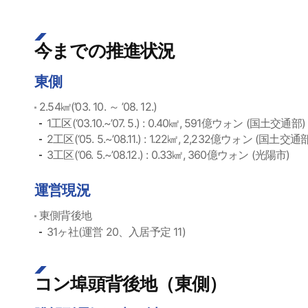
今までの推進状況
東側
2.54㎢(’03. 10. ～ ’08. 12.)
1工区(‘03.10.~’07. 5.) : 0.40㎢, 591億ウォン (国土交通部)
2工区(‘05. 5.~’08.11.) : 1.22㎢, 2,232億ウォン (国土交通
3工区(‘06. 5.~’08.12.) : 0.33㎢, 360億ウォン (光陽市)
運営現況
東側背後地
31ヶ社(運営 20、入居予定 11)
コン埠頭背後地（東側）