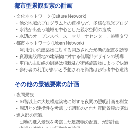
都市型景観要素の計画
文化ネットワーク(Culture Network)
他の地域のプログラムとの連携など、多様な観光プログ
水路が出会う地域を中心とした親水空間の造成
水辺のオープンスペース、マリーナセンター、眺望タワ
都市ネットワーク(Urban Network)
河川沿いの建築物に対する開放された形態の配置を誘導
資源施設用地の建築物に対する低層部デザインの誘導
車両の主動線の街路は植栽及び街路施設物によって快
歩行者の利用が多いと予想される街路は歩行者中心道
その他の景観要素の計画
夜間景観
16階以上の大規模建築物に対する夜間の照明計画を樹
周辺との連携性を考慮して調和のとれた夜間景観の演出
進入部の景観
団地の進入景観を考慮した建築物の配置、形態計画