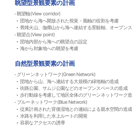
眺望型景観要素の計画
眺望軸(View corridor)
団地から海へ開放された視覚・風軸の役割を考慮
舊烽火山、伽倻山から海へ連結する景観軸、オープン
眺望点(View point)
団地内部から海への眺望点の設定
海から対象地への眺望を考慮
自然型景観要素の計画
グリーンネットワーク(Green Network)
団地から山、海へ連結する大規模の緑地軸の造成
街路公園、サムジ公園などのオープンスペースの造成
歩行動線を考慮して地区全体のグリーンネットワーク
ブルーネットワーク(Blue Network)
従来計画された背後湿地との連結による親水空間の造成
水路を利用した水上ルートの開発
容易なアクセスの誘導