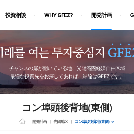
投資相談
WHY GFEZ?
開発計画
チャンスの扉が開いている地、光陽湾圏経済自由区域
最適な投資先をお探しであれば、結論はGFEZです。
コン埠頭後背地(東側)
開発計画
光陽地区
コン埠頭後背地(東側)