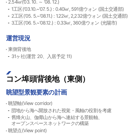
2.54㎢(’03. 10. ～ ’08. 12.)
1工区(‘03.10.~’07. 5.) : 0.40㎢, 591億ウォン (国土交通部)
2工区(‘05. 5.~’08.11.) : 1.22㎢, 2,232億ウォン (国土交通部)
3工区(‘06. 5.~’08.12.) : 0.33㎢, 360億ウォン (光陽市)
運営現況
東側背後地
31ヶ社(運営 20、入居予定 11)
コン埠頭背後地（東側）
眺望型景観要素の計画
眺望軸(View corridor)
団地から海へ開放された視覚・風軸の役割を考慮
舊烽火山、伽倻山から海へ連結する景観軸、
オープンスペースネットワークの構築
眺望点(View point)