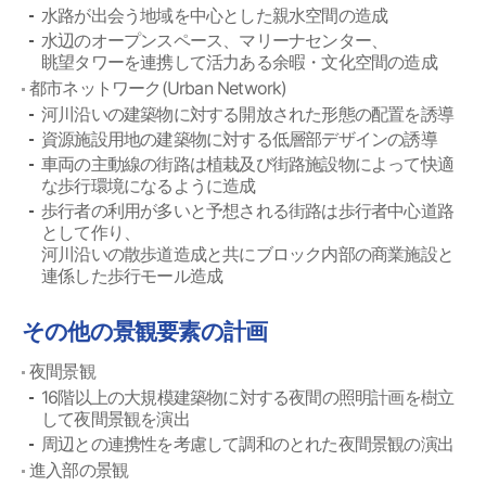
水路が出会う地域を中心とした親水空間の造成
水辺のオープンスペース、マリーナセンター、
眺望タワーを連携して活力ある余暇・文化空間の造成
都市ネットワーク(Urban Network)
河川沿いの建築物に対する開放された形態の配置を誘導
資源施設用地の建築物に対する低層部デザインの誘導
車両の主動線の街路は植栽及び街路施設物によって快適
な歩行環境になるように造成
歩行者の利用が多いと予想される街路は歩行者中心道路
として作り、
河川沿いの散歩道造成と共にブロック内部の商業施設と
連係した歩行モール造成
その他の景観要素の計画
夜間景観
16階以上の大規模建築物に対する夜間の照明計画を樹立
して夜間景観を演出
周辺との連携性を考慮して調和のとれた夜間景観の演出
進入部の景観