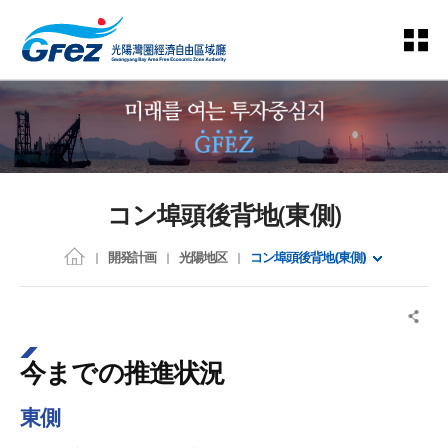
コン埠頭後背地(東側)
開発計画
光陽地区
コン埠頭後背地(東側)
今までの推進状況
東側