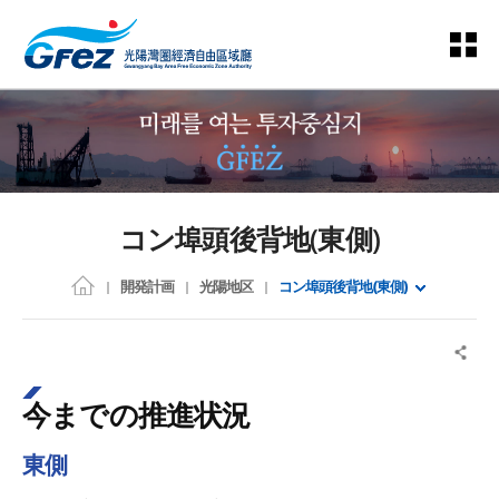
コン埠頭後背地(東側)
開発計画
光陽地区
コン埠頭後背地(東側)
今までの推進状況
東側