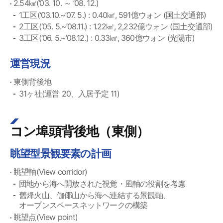
2.54㎢(’03. 10. ～ ’08. 12.)
1工区(‘03.10.~’07. 5.) : 0.40㎢, 591億ウォン (国土交通部)
2工区(‘05. 5.~’08.11.) : 1.22㎢, 2,232億ウォン (国土交通部)
3工区(‘06. 5.~’08.12.) : 0.33㎢, 360億ウォン (光陽市)
運営現況
東側背後地
31ヶ社(運営 20、入居予定 11)
コン埠頭背後地（東側）
眺望型景観要素の計画
眺望軸(View corridor)
団地から海へ開放された視覚・風軸の役割を考慮
舊烽火山、伽倻山から海へ連結する景観軸、
オープンスペースネットワークの構築
眺望点(View point)