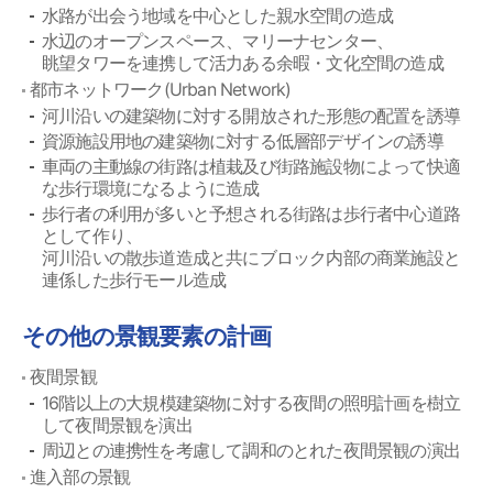
水路が出会う地域を中心とした親水空間の造成
水辺のオープンスペース、マリーナセンター、
眺望タワーを連携して活力ある余暇・文化空間の造成
都市ネットワーク(Urban Network)
河川沿いの建築物に対する開放された形態の配置を誘導
資源施設用地の建築物に対する低層部デザインの誘導
車両の主動線の街路は植栽及び街路施設物によって快適
な歩行環境になるように造成
歩行者の利用が多いと予想される街路は歩行者中心道路
として作り、
河川沿いの散歩道造成と共にブロック内部の商業施設と
連係した歩行モール造成
その他の景観要素の計画
夜間景観
16階以上の大規模建築物に対する夜間の照明計画を樹立
して夜間景観を演出
周辺との連携性を考慮して調和のとれた夜間景観の演出
進入部の景観