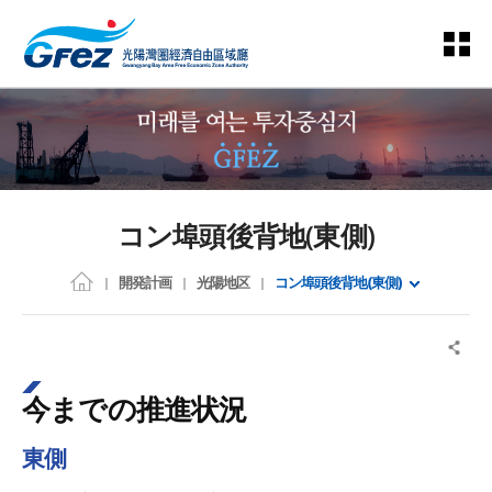
コン埠頭後背地(東側)
開発計画
光陽地区
コン埠頭後背地(東側)
今までの推進状況
東側