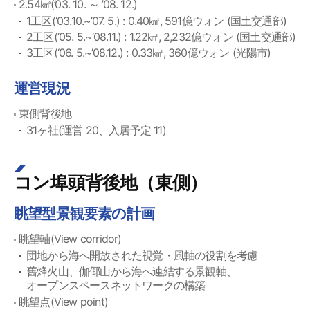
2.54㎢(’03. 10. ～ ’08. 12.)
1工区(‘03.10.~’07. 5.) : 0.40㎢, 591億ウォン (国土交通部)
2工区(‘05. 5.~’08.11.) : 1.22㎢, 2,232億ウォン (国土交通部)
3工区(‘06. 5.~’08.12.) : 0.33㎢, 360億ウォン (光陽市)
運営現況
東側背後地
31ヶ社(運営 20、入居予定 11)
コン埠頭背後地（東側）
眺望型景観要素の計画
眺望軸(View corridor)
団地から海へ開放された視覚・風軸の役割を考慮
舊烽火山、伽倻山から海へ連結する景観軸、
オープンスペースネットワークの構築
眺望点(View point)