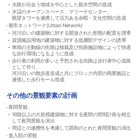
水路が出会う地域を中心とした親水空間の造成
水辺のオープンスペース、マリーナセンター、
眺望タワーを連携して活力ある余暇・文化空間の造成
都市ネットワーク(Urban Network)
河川沿いの建築物に対する開放された形態の配置を誘導
資源施設用地の建築物に対する低層部デザインの誘導
車両の主動線の街路は植栽及び街路施設物によって快適
な歩行環境になるように造成
歩行者の利用が多いと予想される街路は歩行者中心道路
として作り、
河川沿いの散歩道造成と共にブロック内部の商業施設と
連係した歩行モール造成
その他の景観要素の計画
夜間景観
16階以上の大規模建築物に対する夜間の照明計画を樹立
して夜間景観を演出
周辺との連携性を考慮して調和のとれた夜間景観の演出
進入部の景観