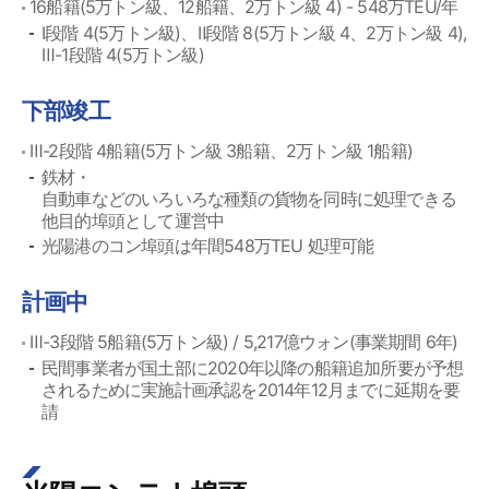
16船籍(5万トン級、12船籍、2万トン級 4) - 548万TEU/年
Ⅰ段階 4(5万トン級)、Ⅱ段階 8(5万トン級 4、2万トン級 4),
Ⅲ-1段階 4(5万トン級)
下部竣工
Ⅲ-2段階 4船籍(5万トン級 3船籍、2万トン級 1船籍)
鉄材・
自動車などのいろいろな種類の貨物を同時に処理できる
他目的埠頭として運営中
光陽港のコン埠頭は年間548万TEU 処理可能
計画中
Ⅲ-3段階 5船籍(5万トン級) / 5,217億ウォン(事業期間 6年)
民間事業者が国土部に2020年以降の船籍追加所要が予想
されるために実施計画承認を2014年12月までに延期を要
請