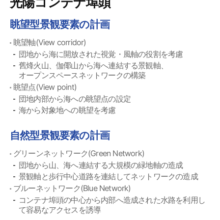
光陽コンテナ埠頭
眺望型景観要素の計画
眺望軸(View corridor)
団地から海に開放された視覚・風軸の役割を考慮
舊烽火山、伽倻山から海へ連結する景観軸、
オープンスペースネットワークの構築
眺望点(View point)
団地内部から海への眺望点の設定
海から対象地への眺望を考慮
自然型景観要素の計画
グリーンネットワーク(Green Network)
団地から山、海へ連結する大規模の緑地軸の造成
景観軸と歩行中心道路を連結してネットワークの造成
ブルーネットワーク(Blue Network)
コンテナ埠頭の中心から内部へ造成された水路を利用し
て容易なアクセスを誘導