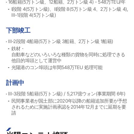
16船籍(5万トン級、12船籍、2万トン級 4) - 548万TEU/年
Ⅰ段階 4(5万トン級)、Ⅱ段階 8(5万トン級 4、2万トン級 4),
Ⅲ-1段階 4(5万トン級)
下部竣工
Ⅲ-2段階 4船籍(5万トン級 3船籍、2万トン級 1船籍)
鉄材・
自動車などのいろいろな種類の貨物を同時に処理できる
他目的埠頭として運営中
光陽港のコン埠頭は年間548万TEU 処理可能
計画中
Ⅲ-3段階 5船籍(5万トン級) / 5,217億ウォン(事業期間 6年)
民間事業者が国土部に2020年以降の船籍追加所要が予想
されるために実施計画承認を2014年12月までに延期を要
請