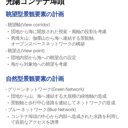
光陽コンテナ埠頭
眺望型景観要素の計画
眺望軸(View corridor)
団地から海に開放された視覚・風軸の役割を考慮
舊烽火山、伽倻山から海へ連結する景観軸、
オープンスペースネットワークの構築
眺望点(View point)
団地内部から海への眺望点の設定
海から対象地への眺望を考慮
自然型景観要素の計画
グリーンネットワーク(Green Network)
団地から山、海へ連結する大規模の緑地軸の造成
景観軸と歩行中心道路を連結してネットワークの造成
ブルーネットワーク(Blue Network)
コンテナ埠頭の中心から内部へ造成された水路を利用し
て容易なアクセスを誘導