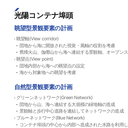
光陽コンテナ埠頭
眺望型景観要素の計画
眺望軸(View corridor)
団地から海に開放された視覚・風軸の役割を考慮
舊烽火山、伽倻山から海へ連結する景観軸、オープン
眺望点(View point)
団地内部から海への眺望点の設定
海から対象地への眺望を考慮
自然型景観要素の計画
グリーンネットワーク(Green Network)
団地から山、海へ連結する大規模の緑地軸の造成
景観軸と歩行中心道路を連結してネットワークの造成
ブルーネットワーク(Blue Network)
コンテナ埠頭の中心から内部へ造成された水路を利用