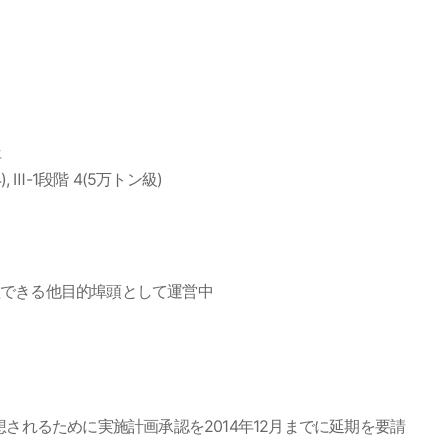
年
, Ⅲ-1段階 4(5万トン級)
理できる他目的埠頭として運営中
)
されるために実施計画承認を2014年12月までに延期を要請