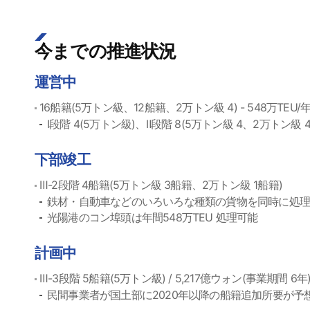
今までの推進状況
運営中
16船籍(5万トン級、12船籍、2万トン級 4) - 548万TEU/
Ⅰ段階 4(5万トン級)、Ⅱ段階 8(5万トン級 4、2万トン級 4)
下部竣工
Ⅲ-2段階 4船籍(5万トン級 3船籍、2万トン級 1船籍)
鉄材・自動車などのいろいろな種類の貨物を同時に処
光陽港のコン埠頭は年間548万TEU 処理可能
計画中
Ⅲ-3段階 5船籍(5万トン級) / 5,217億ウォン(事業期間 6年
民間事業者が国土部に2020年以降の船籍追加所要が予想