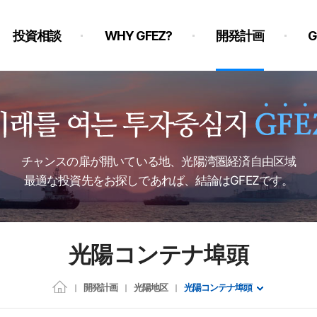
投資相談
WHY GFEZ?
開発計画
チャンスの扉が開いている地、光陽湾圏経済自由区域
最適な投資先をお探しであれば、結論はGFEZです。
光陽コンテナ埠頭
開発計画
光陽地区
光陽コンテナ埠頭