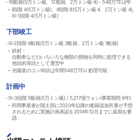
16船籍(5万トン級、12船籍、2万トン級 4) - 548万TEU/年
Ⅰ段階 4(5万トン級)、Ⅱ段階 8(5万トン級 4、2万トン級 4),
Ⅲ-1段階 4(5万トン級)
下部竣工
Ⅲ-2段階 4船籍(5万トン級 3船籍、2万トン級 1船籍)
鉄材・
自動車などのいろいろな種類の貨物を同時に処理できる
他目的埠頭として運営中
光陽港のコン埠頭は年間548万TEU 処理可能
計画中
Ⅲ-3段階 5船籍(5万トン級) / 5,217億ウォン(事業期間 6年)
民間事業者が国土部に2020年以降の船籍追加所要が予想
されるために実施計画承認を2014年12月までに延期を要
請