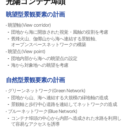
光陽コンテナ埠頭
眺望型景観要素の計画
眺望軸(View corridor)
団地から海に開放された視覚・風軸の役割を考慮
舊烽火山、伽倻山から海へ連結する景観軸、
オープンスペースネットワークの構築
眺望点(View point)
団地内部から海への眺望点の設定
海から対象地への眺望を考慮
自然型景観要素の計画
グリーンネットワーク(Green Network)
団地から山、海へ連結する大規模の緑地軸の造成
景観軸と歩行中心道路を連結してネットワークの造成
ブルーネットワーク(Blue Network)
コンテナ埠頭の中心から内部へ造成された水路を利用し
て容易なアクセスを誘導