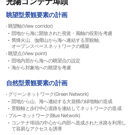
光陽コンテナ埠頭
眺望型景観要素の計画
眺望軸(View corridor)
団地から海に開放された視覚・風軸の役割を考慮
舊烽火山、伽倻山から海へ連結する景観軸、
オープンスペースネットワークの構築
眺望点(View point)
団地内部から海への眺望点の設定
海から対象地への眺望を考慮
自然型景観要素の計画
グリーンネットワーク(Green Network)
団地から山、海へ連結する大規模の緑地軸の造成
景観軸と歩行中心道路を連結してネットワークの造成
ブルーネットワーク(Blue Network)
コンテナ埠頭の中心から内部へ造成された水路を利用し
て容易なアクセスを誘導