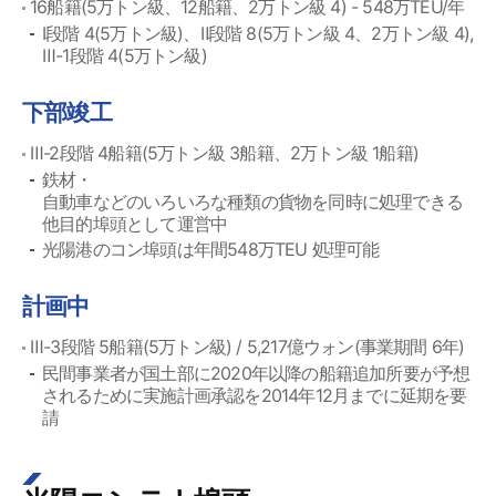
16船籍(5万トン級、12船籍、2万トン級 4) - 548万TEU/年
Ⅰ段階 4(5万トン級)、Ⅱ段階 8(5万トン級 4、2万トン級 4),
Ⅲ-1段階 4(5万トン級)
下部竣工
Ⅲ-2段階 4船籍(5万トン級 3船籍、2万トン級 1船籍)
鉄材・
自動車などのいろいろな種類の貨物を同時に処理できる
他目的埠頭として運営中
光陽港のコン埠頭は年間548万TEU 処理可能
計画中
Ⅲ-3段階 5船籍(5万トン級) / 5,217億ウォン(事業期間 6年)
民間事業者が国土部に2020年以降の船籍追加所要が予想
されるために実施計画承認を2014年12月までに延期を要
請