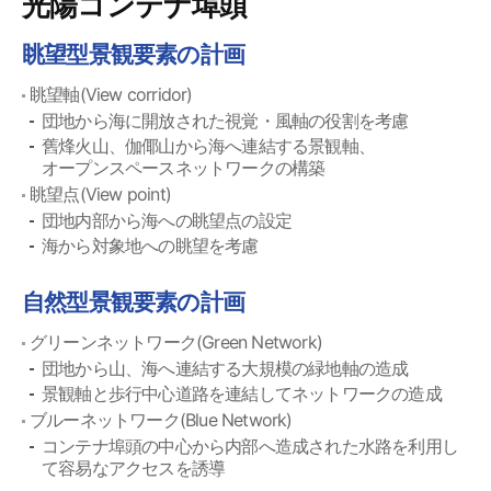
光陽コンテナ埠頭
眺望型景観要素の計画
眺望軸(View corridor)
団地から海に開放された視覚・風軸の役割を考慮
舊烽火山、伽倻山から海へ連結する景観軸、
オープンスペースネットワークの構築
眺望点(View point)
団地内部から海への眺望点の設定
海から対象地への眺望を考慮
自然型景観要素の計画
グリーンネットワーク(Green Network)
団地から山、海へ連結する大規模の緑地軸の造成
景観軸と歩行中心道路を連結してネットワークの造成
ブルーネットワーク(Blue Network)
コンテナ埠頭の中心から内部へ造成された水路を利用し
て容易なアクセスを誘導