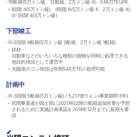
16船籍(5万トン級、12船籍、2万トン級 4) - 548万TEU/年
Ⅰ段階 4(5万トン級)、Ⅱ段階 8(5万トン級 4、2万トン級 4),
Ⅲ-1段階 4(5万トン級)
下部竣工
Ⅲ-2段階 4船籍(5万トン級 3船籍、2万トン級 1船籍)
鉄材・
自動車などのいろいろな種類の貨物を同時に処理できる
他目的埠頭として運営中
光陽港のコン埠頭は年間548万TEU 処理可能
計画中
Ⅲ-3段階 5船籍(5万トン級) / 5,217億ウォン(事業期間 6年)
民間事業者が国土部に2020年以降の船籍追加所要が予想
されるために実施計画承認を2014年12月までに延期を要
請