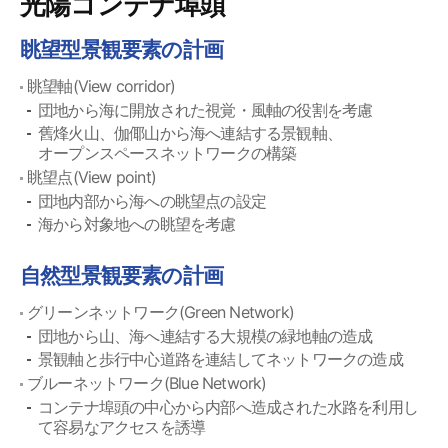
光陽コンテナ埠頭
眺望型景観要素の計画
眺望軸(View corridor)
団地から海に開放された視覚・風軸の役割を考慮
舊烽火山、伽倻山から海へ連結する景観軸、
オープンスペースネットワークの構築
眺望点(View point)
団地内部から海への眺望点の設定
海から対象地への眺望を考慮
自然型景観要素の計画
グリーンネットワーク(Green Network)
団地から山、海へ連結する大規模の緑地軸の造成
景観軸と歩行中心道路を連結してネットワークの造成
ブルーネットワーク(Blue Network)
コンテナ埠頭の中心から内部へ造成された水路を利用し
て容易なアクセスを誘導