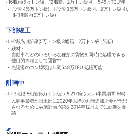
16船籍(5万トン級、12船籍、2万トン級 4) - 548万TEU/年
Ⅰ段階 4(5万トン級)、Ⅱ段階 8(5万トン級 4、2万トン級 4),
Ⅲ-1段階 4(5万トン級)
下部竣工
Ⅲ-2段階 4船籍(5万トン級 3船籍、2万トン級 1船籍)
鉄材・
自動車などのいろいろな種類の貨物を同時に処理できる
他目的埠頭として運営中
光陽港のコン埠頭は年間548万TEU 処理可能
計画中
Ⅲ-3段階 5船籍(5万トン級) / 5,217億ウォン(事業期間 6年)
民間事業者が国土部に2020年以降の船籍追加所要が予想
されるために実施計画承認を2014年12月までに延期を要
請