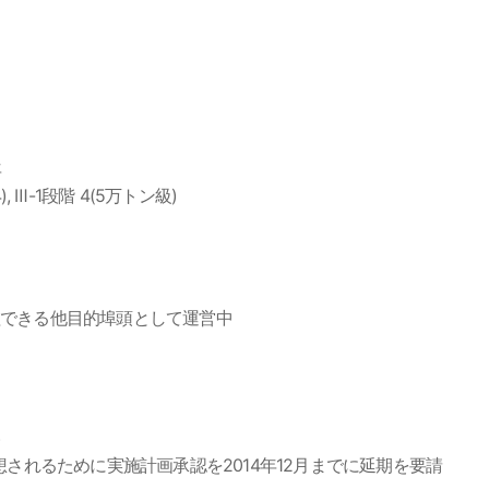
年
, Ⅲ-1段階 4(5万トン級)
理できる他目的埠頭として運営中
)
されるために実施計画承認を2014年12月までに延期を要請