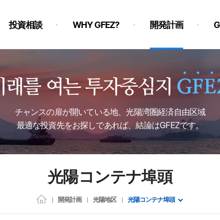
投資相談
WHY GFEZ?
開発計画
チャンスの扉が開いている地、光陽湾圏経済自由区域
最適な投資先をお探しであれば、結論はGFEZです。
光陽コンテナ埠頭
開発計画
光陽地区
光陽コンテナ埠頭