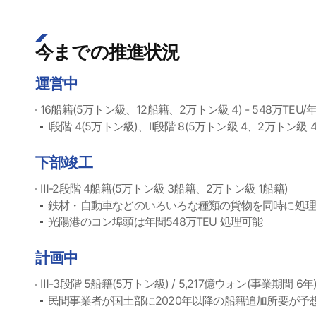
今までの推進状況
運営中
16船籍(5万トン級、12船籍、2万トン級 4) - 548万TEU/
Ⅰ段階 4(5万トン級)、Ⅱ段階 8(5万トン級 4、2万トン級 4)
下部竣工
Ⅲ-2段階 4船籍(5万トン級 3船籍、2万トン級 1船籍)
鉄材・自動車などのいろいろな種類の貨物を同時に処
光陽港のコン埠頭は年間548万TEU 処理可能
計画中
Ⅲ-3段階 5船籍(5万トン級) / 5,217億ウォン(事業期間 6年
民間事業者が国土部に2020年以降の船籍追加所要が予想