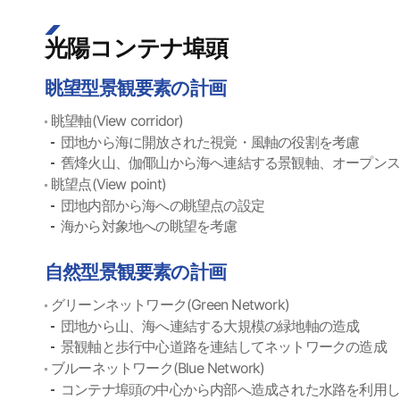
光陽コンテナ埠頭
眺望型景観要素の計画
眺望軸(View corridor)
団地から海に開放された視覚・風軸の役割を考慮
舊烽火山、伽倻山から海へ連結する景観軸、オープン
眺望点(View point)
団地内部から海への眺望点の設定
海から対象地への眺望を考慮
自然型景観要素の計画
グリーンネットワーク(Green Network)
団地から山、海へ連結する大規模の緑地軸の造成
景観軸と歩行中心道路を連結してネットワークの造成
ブルーネットワーク(Blue Network)
コンテナ埠頭の中心から内部へ造成された水路を利用