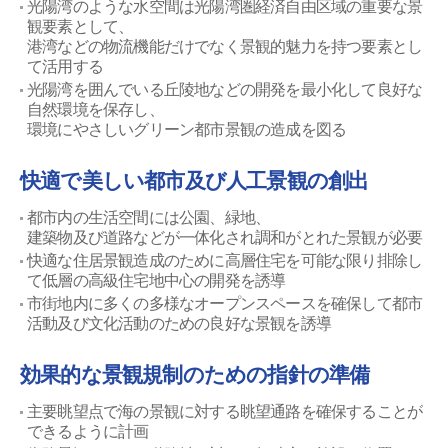
光陽湾のような水空間は光陽湾圏経済自由区域の重要な景
観要素として、
港湾などの物流機能だけでなく景観的魅力を持つ要素とし
て活用する
光陽湾を囲んでいる丘陵地などの開発を最小化して良好な
自然環境を保存し、
環境にやさしいグリーン都市景観の造成を図る
快適で美しい都市及び人工景観の創出
都市内の生活空間には公園、緑地、
建築物及び道路などが一体化され調和がとれた景観が必要
快適な住居景観造成のために高層住宅を可能な限り排除し
て低層の高級住宅地中心の開発を誘導
市街地内に多くの多様なオープンスペースを確保して都市
活動及び文化活動のための良好な景観を誘導
効果的な景観規制のための指針の準備
主要眺望点で海の景観に対する眺望通路を確保することが
できるように計画