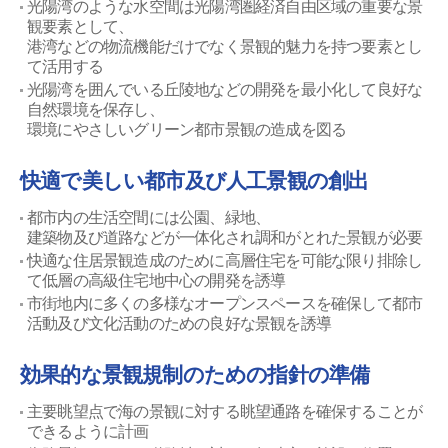
光陽湾のような水空間は光陽湾圏経済自由区域の重要な景
観要素として、
港湾などの物流機能だけでなく景観的魅力を持つ要素とし
て活用する
光陽湾を囲んでいる丘陵地などの開発を最小化して良好な
自然環境を保存し、
環境にやさしいグリーン都市景観の造成を図る
快適で美しい都市及び人工景観の創出
都市内の生活空間には公園、緑地、
建築物及び道路などが一体化され調和がとれた景観が必要
快適な住居景観造成のために高層住宅を可能な限り排除し
て低層の高級住宅地中心の開発を誘導
市街地内に多くの多様なオープンスペースを確保して都市
活動及び文化活動のための良好な景観を誘導
効果的な景観規制のための指針の準備
主要眺望点で海の景観に対する眺望通路を確保することが
できるように計画