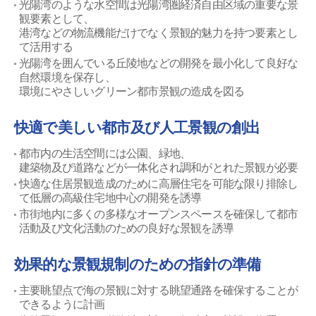
光陽湾のような水空間は光陽湾圏経済自由区域の重要な景
観要素として、
港湾などの物流機能だけでなく景観的魅力を持つ要素とし
て活用する
光陽湾を囲んでいる丘陵地などの開発を最小化して良好な
自然環境を保存し、
環境にやさしいグリーン都市景観の造成を図る
快適で美しい都市及び人工景観の創出
都市内の生活空間には公園、緑地、
建築物及び道路などが一体化され調和がとれた景観が必要
快適な住居景観造成のために高層住宅を可能な限り排除し
て低層の高級住宅地中心の開発を誘導
市街地内に多くの多様なオープンスペースを確保して都市
活動及び文化活動のための良好な景観を誘導
効果的な景観規制のための指針の準備
主要眺望点で海の景観に対する眺望通路を確保することが
できるように計画