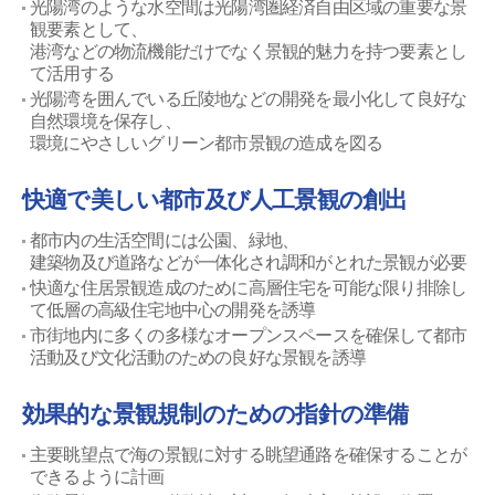
光陽湾のような水空間は光陽湾圏経済自由区域の重要な景
観要素として、
港湾などの物流機能だけでなく景観的魅力を持つ要素とし
て活用する
光陽湾を囲んでいる丘陵地などの開発を最小化して良好な
自然環境を保存し、
環境にやさしいグリーン都市景観の造成を図る
快適で美しい都市及び人工景観の創出
都市内の生活空間には公園、緑地、
建築物及び道路などが一体化され調和がとれた景観が必要
快適な住居景観造成のために高層住宅を可能な限り排除し
て低層の高級住宅地中心の開発を誘導
市街地内に多くの多様なオープンスペースを確保して都市
活動及び文化活動のための良好な景観を誘導
効果的な景観規制のための指針の準備
主要眺望点で海の景観に対する眺望通路を確保することが
できるように計画