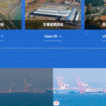
団地
世豊産業団地
黄
View VR
V