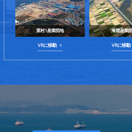
栗村1産業団地
海龍産業
VRに移動
VRに移動