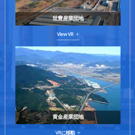
世豊産業団地
View VR
黄金産業団地
VRに移動