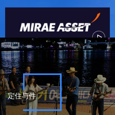
ミレエセット
莖島地区
定住与件