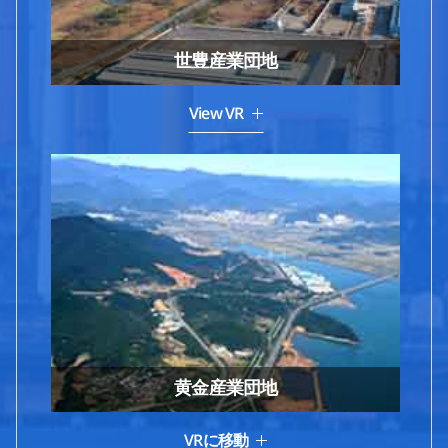
世豊産業団地
View VR
黄金産業団地
VRに移動