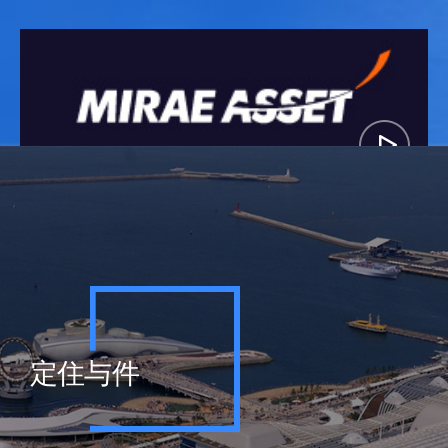
ミレエセット
莖島地区
定住与件