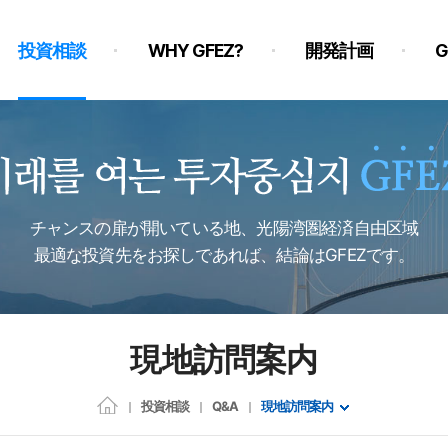
投資相談
WHY GFEZ?
開発計画
チャンスの扉が開いている地、光陽湾圏経済自由区域
最適な投資先をお探しであれば、結論はGFEZです。
現地訪問案内
投資相談
Q&A
現地訪問案内