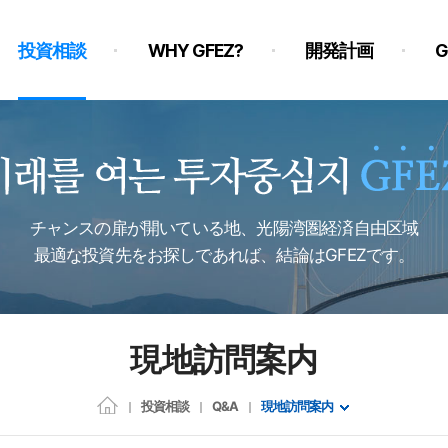
投資相談
WHY GFEZ?
開発計画
チャンスの扉が開いている地、光陽湾圏経済自由区域
最適な投資先をお探しであれば、結論はGFEZです。
現地訪問案内
投資相談
Q&A
現地訪問案内