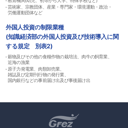
教育機関(幼児、初等から大学、特殊学校など)
芸術家、宗教団体、産業・専門家・環境運動・政治・
労働運動団体など
外国人投資の制限業種
(知識経済部の外国人投資及び技術導入に関
する規定 別表2)
穀物及びその他の食糧作物の栽培法、肉牛の飼育業、
近海の漁業
原子力発電業、肉類卸売業、
雑誌及び定期刊行物の発行業、
国内銀行などの事前届け出及び事後届け出