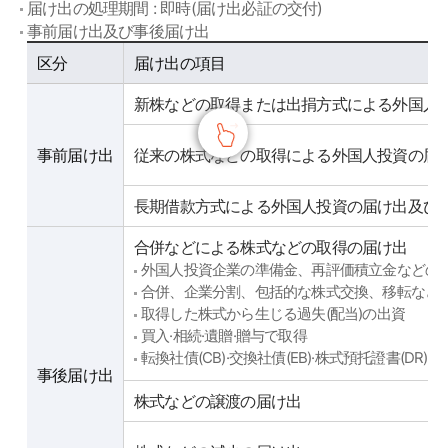
届け出の処理期間 : 即時(届け出必証の交付)
事前届け出及び事後届け出
사전신고 및 사후신고
区分
届け出の項目
新株などの取得または出捐方式による外国人
事前届け出
従来の株式などの取得による外国人投資の届
長期借款方式による外国人投資の届け出及び
合併などによる株式などの取得の届け出
外国人投資企業の準備金、再評価積立金などの
合併、企業分割、包括的な株式交換、移転など
取得した株式から生じる過失(配当)の出資
買入·相続·遺贈·贈与で取得
転換社債(CB)·交換社債(EB)·株式預托證書(D
事後届け出
株式などの譲渡の届け出