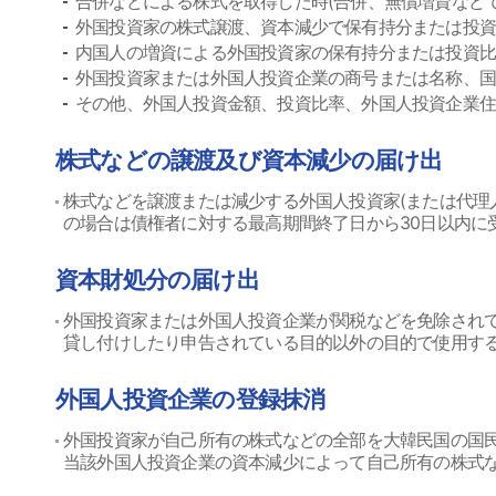
合併などによる株式を取得した時(合併、無償増資などで
外国投資家の株式譲渡、資本減少で保有持分または投
内国人の増資による外国投資家の保有持分または投資比
外国投資家または外国人投資企業の商号または名称、
その他、外国人投資金額、投資比率、外国人投資企業住
株式などの譲渡及び資本減少の届け出
株式などを譲渡または減少する外国人投資家(または代理人
の場合は債権者に対する最高期間終了日から30日以内に
資本財処分の届け出
外国投資家または外国人投資企業が関税などを免除され
貸し付けしたり申告されている目的以外の目的で使用す
外国人投資企業の登録抹消
外国投資家が自己所有の株式などの全部を大韓民国の国民
当該外国人投資企業の資本減少によって自己所有の株式