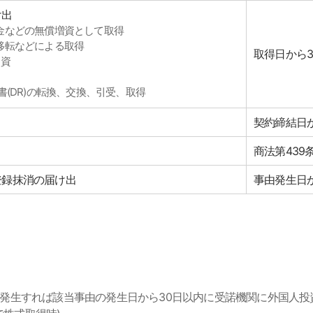
け出
金などの無償増資として取得
移転などによる取得
取得日から3
出資
托證書(DR)の転換、交換、引受、取得
契約締結日
商法第439
登録抹消の届け出
事由発生日
が発生すれば該当事由の発生日から30日以内に受諾機関に外国人投