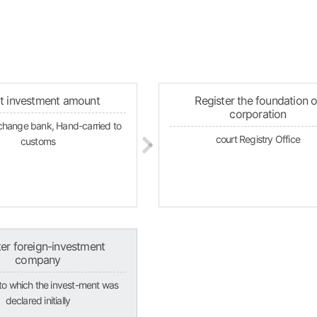
t investment amount
Register the foundation o
corporation
change bank, Hand-carried to
court Registry Office
customs
ter foreign-investment
company
n to which the invest-ment was
declared initially