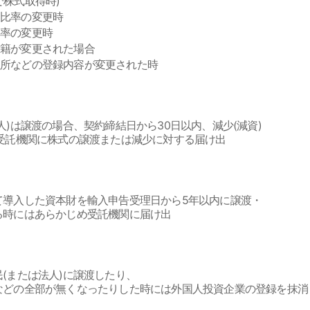
株式取得時)
資比率の変更時
率の変更時
国籍が変更された場合
所などの登録内容が変更された時
)は譲渡の場合、契約締結日から30日以内、減少(減資)
受託機関に株式の譲渡または減少に対する届け出
て導入した資本財を輸入申告受理日から5年以内に譲渡・
る時にはあらかじめ受託機関に届け出
(または法人)に譲渡したり、
などの全部が無くなったりした時には外国人投資企業の登録を抹消