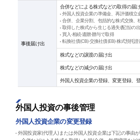
合併などによる株式などの取得の届
外国人投資企業の準備金、再評価積立
合併、企業分割、包括的な株式交換、
取得した株式から生じる過失(配当)の
買入·相続·遺贈·贈与で取得
転換社債(CB)·交換社債(EB)·株式預
事後届け出
株式などの譲渡の届け出
株式などの減少の届け出
外国人投資企業の登録、変更登録、
外国人投資の事後管理
外国人投資企業の変更登録
外国投資家(代理人)または外国人投資企業は下記の事由