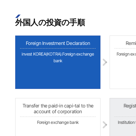
外国人の投資の手順
Foreign Investment Declaration
Remi
invest KOREA(KOTRA).Foreign exchange
Foreign ex
bank
Transfer the paid-in capi-tal to the
Regis
account of corporation
Foreign exchange bank
Institutio