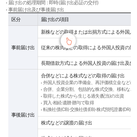
届け出の処理期間 : 即時(届け出必証の交付)
事前届け出及び事後届け出
사전신고 및 사후신고
区分
届け出の項目
新株などの取得または出捐方式による外国人
事前届け出
従来の株式などの取得による外国人投資の届
長期借款方式による外国人投資の届け出及び
合併などによる株式などの取得の届け出
外国人投資企業の準備金、再評価積立金などの
合併、企業分割、包括的な株式交換、移転など
取得した株式から生じる過失(配当)の出資
買入·相続·遺贈·贈与で取得
転換社債(CB)·交換社債(EB)·株式預托證書(D
事後届け出
株式などの譲渡の届け出