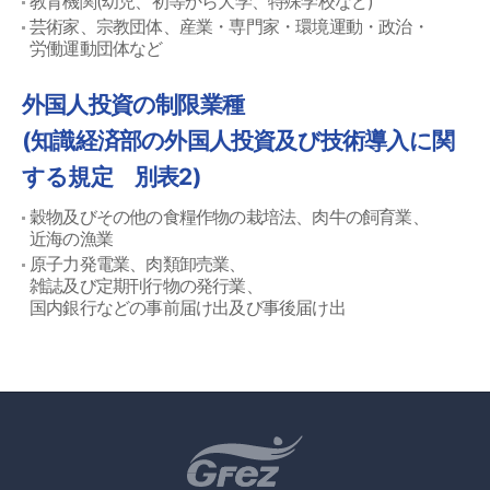
教育機関(幼児、初等から大学、特殊学校など)
芸術家、宗教団体、産業・専門家・環境運動・政治・
労働運動団体など
外国人投資の制限業種
(知識経済部の外国人投資及び技術導入に関
する規定 別表2)
穀物及びその他の食糧作物の栽培法、肉牛の飼育業、
近海の漁業
原子力発電業、肉類卸売業、
雑誌及び定期刊行物の発行業、
国内銀行などの事前届け出及び事後届け出