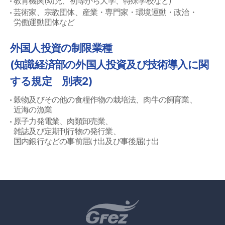
教育機関(幼児、初等から大学、特殊学校など)
芸術家、宗教団体、産業・専門家・環境運動・政治・
労働運動団体など
外国人投資の制限業種
(知識経済部の外国人投資及び技術導入に関
する規定 別表2)
穀物及びその他の食糧作物の栽培法、肉牛の飼育業、
近海の漁業
原子力発電業、肉類卸売業、
雑誌及び定期刊行物の発行業、
国内銀行などの事前届け出及び事後届け出