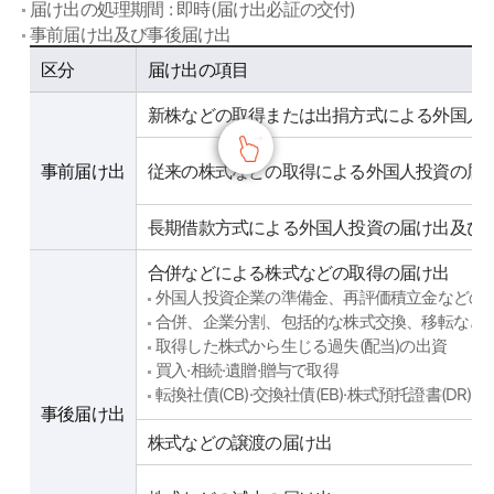
届け出の処理期間 : 即時(届け出必証の交付)
事前届け出及び事後届け出
사전신고 및 사후신고
区分
届け出の項目
新株などの取得または出捐方式による外国人
事前届け出
従来の株式などの取得による外国人投資の届
長期借款方式による外国人投資の届け出及び
合併などによる株式などの取得の届け出
外国人投資企業の準備金、再評価積立金などの
合併、企業分割、包括的な株式交換、移転など
取得した株式から生じる過失(配当)の出資
買入·相続·遺贈·贈与で取得
転換社債(CB)·交換社債(EB)·株式預托證書(D
事後届け出
株式などの譲渡の届け出