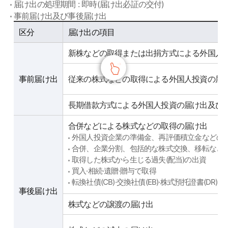
届け出の処理期間 : 即時(届け出必証の交付)
事前届け出及び事後届け出
사전신고 및 사후신고
区分
届け出の項目
新株などの取得または出捐方式による外国人
事前届け出
従来の株式などの取得による外国人投資の届
長期借款方式による外国人投資の届け出及び
合併などによる株式などの取得の届け出
外国人投資企業の準備金、再評価積立金などの
合併、企業分割、包括的な株式交換、移転など
取得した株式から生じる過失(配当)の出資
買入·相続·遺贈·贈与で取得
転換社債(CB)·交換社債(EB)·株式預托證書(D
事後届け出
株式などの譲渡の届け出