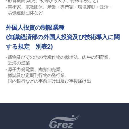
教育機関(幼児、初等から大学、特殊学校など)
芸術家、宗教団体、産業・専門家・環境運動・政治・
労働運動団体など
外国人投資の制限業種
(知識経済部の外国人投資及び技術導入に関
する規定 別表2)
穀物及びその他の食糧作物の栽培法、肉牛の飼育業、
近海の漁業
原子力発電業、肉類卸売業、
雑誌及び定期刊行物の発行業、
国内銀行などの事前届け出及び事後届け出