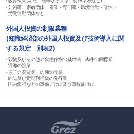
教育機関(幼児、初等から大学、特殊学校など)
芸術家、宗教団体、産業・専門家・環境運動・政治・
労働運動団体など
外国人投資の制限業種
(知識経済部の外国人投資及び技術導入に関
する規定 別表2)
穀物及びその他の食糧作物の栽培法、肉牛の飼育業、
近海の漁業
原子力発電業、肉類卸売業、
雑誌及び定期刊行物の発行業、
国内銀行などの事前届け出及び事後届け出