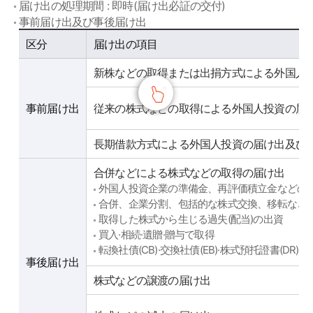
届け出の処理期間 : 即時(届け出必証の交付)
事前届け出及び事後届け出
사전신고 및 사후신고
区分
届け出の項目
新株などの取得または出捐方式による外国人
事前届け出
従来の株式などの取得による外国人投資の届
長期借款方式による外国人投資の届け出及び
合併などによる株式などの取得の届け出
外国人投資企業の準備金、再評価積立金などの
合併、企業分割、包括的な株式交換、移転など
取得した株式から生じる過失(配当)の出資
買入·相続·遺贈·贈与で取得
転換社債(CB)·交換社債(EB)·株式預托證書(D
事後届け出
株式などの譲渡の届け出