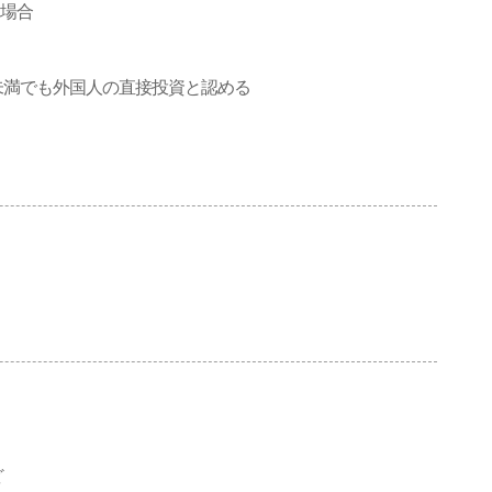
る場合
未満でも外国人の直接投資と認める
、
ど