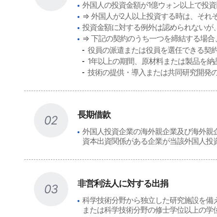
外国人の投資金額が1億ウォン以上で投資
⇒ 外国人が2人以上投資する時は、それ
投資金額に対する例外は認められないが
⇒ 下記の契約のうち一つを締結する場合
役員の派遣または役員を選任できる契
1年以上の期間、原材料または製品を納
技術の提供・導入または共同研究開発
長期借款
02
外国人投資企業の海外親企業及び海外親企
資本出資関係がある企業が当該外国人投
非営利法人に対する出捐
03
科学技術分野から独立した研究施設を備
または科学技術分野の修士学位以上の学