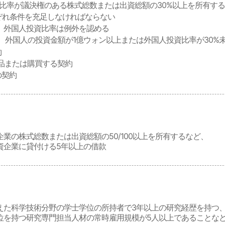
比率が議決権のある株式総数または出資総額の30%以上を所有す
ぞれ条件を充足しなければならない
、外国人投資比率は例外を認める
、外国人の投資金額が1億ウォン以上または外国人投資比率が30%
約
品または購買する契約
の契約
業の株式総数または出資総額の50/100以上を所有するなど、
資企業に貸付ける5年以上の借款
えた科学技術分野の学士学位の所持者で3年以上の研究経歴を持つ
位を持つ研究専門担当人材の常時雇用規模が5人以上であることな