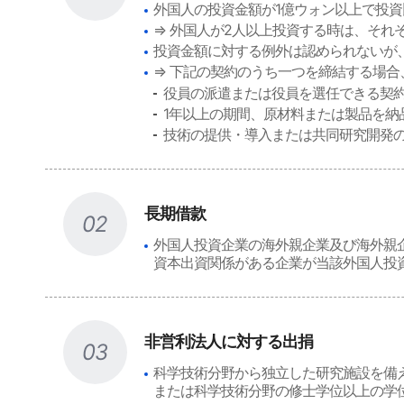
外国人の投資金額が1億ウォン以上で投資
⇒ 外国人が2人以上投資する時は、それ
投資金額に対する例外は認められないが
⇒ 下記の契約のうち一つを締結する場合
役員の派遣または役員を選任できる契
1年以上の期間、原材料または製品を納
技術の提供・導入または共同研究開発
長期借款
02
外国人投資企業の海外親企業及び海外親企
資本出資関係がある企業が当該外国人投
非営利法人に対する出捐
03
科学技術分野から独立した研究施設を備
または科学技術分野の修士学位以上の学