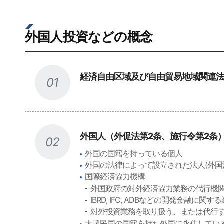
外国人投資などの概念
経済自由区域及び自由貿易地域関連
01
外国人（外促法第2条、施行令第2条
02
外国の国籍を持っている個人
外国の法律によって設立された法人(外国
国際経済協力機構
外国政府の対外経済協力業務の代行機
IBRD, IFC, ADBなどの開発金融に
対外投資業務を取り扱う、または代行
大韓民国の国籍を持ち外国に永住してい