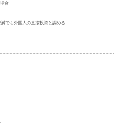
る場合
未満でも外国人の直接投資と認める
、
ど