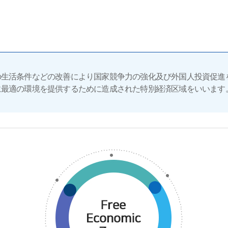
の生活条件などの改善により国家競争力の強化及び外国人投資促進
に最適の環境を提供するために造成された特別経済区域をいいます