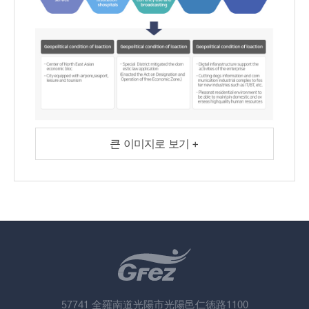
큰 이미지로 보기 +
57741 全羅南道光陽市光陽邑仁徳路1100