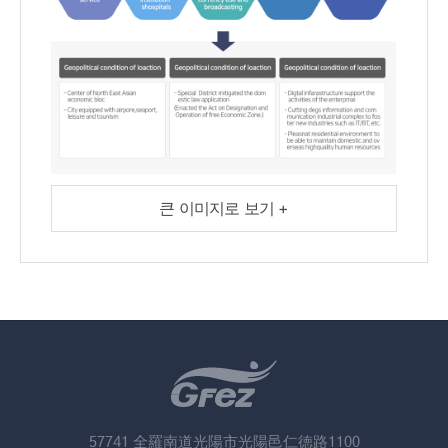
큰 이미지로 보기 +
57741 全羅南道光陽市光陽邑仁徳路1100