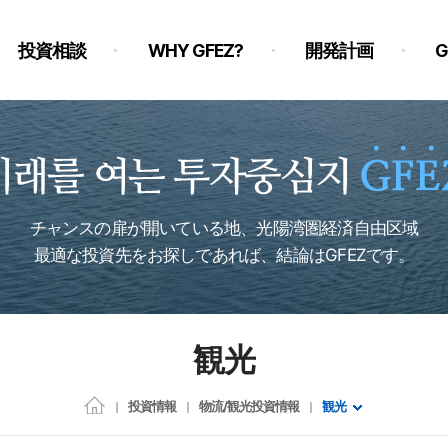
投資相談
WHY GFEZ?
開発計画
チャンスの扉が開いている地、光陽湾圏経済自由区域
最適な投資先をお探しであれば、結論はGFEZです。
観光
投資情報
物流/観光投資情報
観光