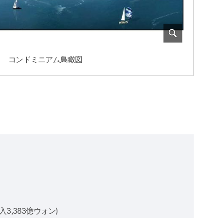
コンドミニアム鳥瞰図
3,383億ウォン)