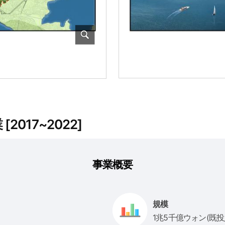
017~2022]
事業概要
規模
1兆5千億ウォン(既投入