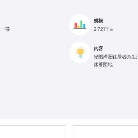
規模
里一帯
2,721千㎡
内容
光陽湾圏住居者の生
休養団地