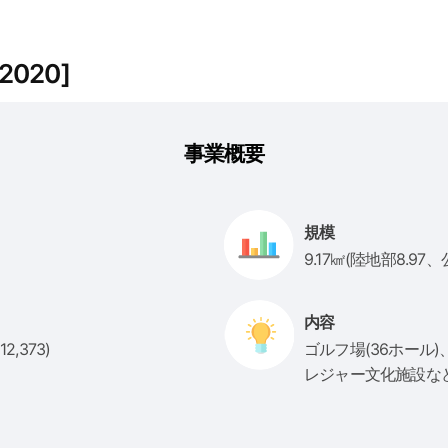
020]
事業概要
規模
9.17㎢(陸地部8.97、
内容
2,373)
ゴルフ場(36ホール
レジャー文化施設な