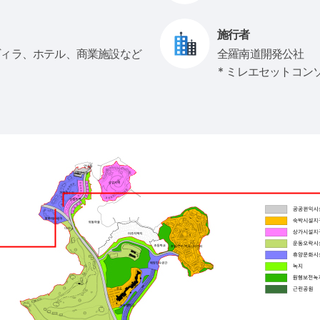
施行者
ヴィラ、ホテル、商業施設など
全羅南道開発公社
* ミレエセットコン