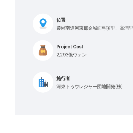
位置
慶尚南道河東郡金城面弓項里、高浦
Project Cost
2,293億ウォン
施行者
河東トゥウレジャー団地開発(株)