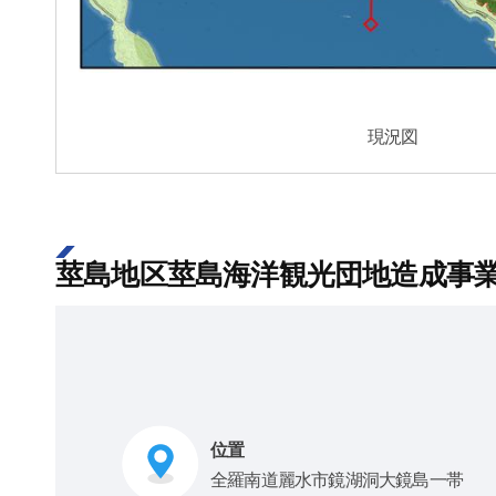
現況図
莖島地区莖島海洋観光団地造成事業 [2
位置
全羅南道麗水市鏡湖洞大鏡島一帯