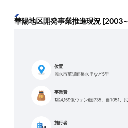
華陽地区開発事業推進現況 [2003~2
位置
麗水市華陽面長水里など5里
事業費
1兆4,159億ウォン(国735、自1,051、民1
施行者