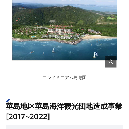
コンドミニアム鳥瞰図
莖島地区莖島海洋観光団地造成事業
[2017~2022]