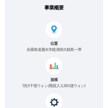
事業概要
位置
全羅南道麗水市鏡湖洞大鏡島一帯
規模
1兆5千億ウォン(既投入3,383億ウォン)