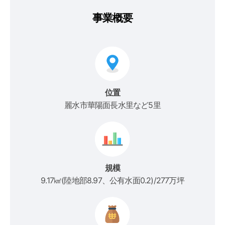
事業概要
位置
麗水市華陽面長水里など5里
規模
9.17㎢(陸地部8.97、公有水面0.2)/277万坪