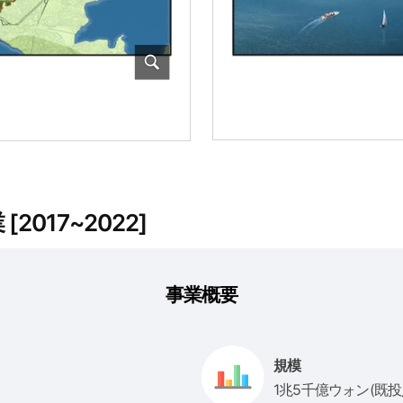
017~2022]
事業概要
規模
1兆5千億ウォン(既投入