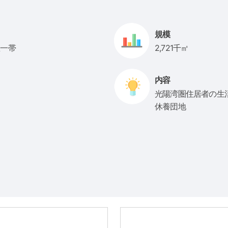
規模
里一帯
2,721千㎡
内容
光陽湾圏住居者の生
休養団地