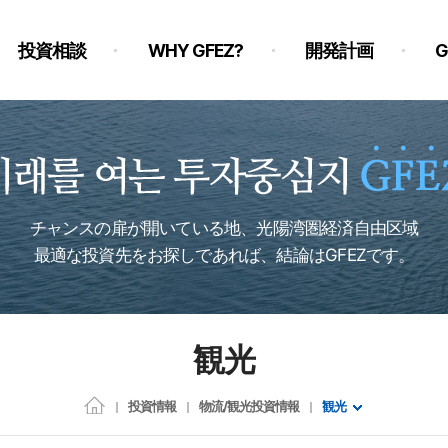
投資相談
WHY GFEZ?
開発計画
チャンスの扉が開いている地、光陽湾圏経済自由区域
最適な投資先をお探しであれば、結論はGFEZです。
観光
投資情報
物流/観光投資情報
観光