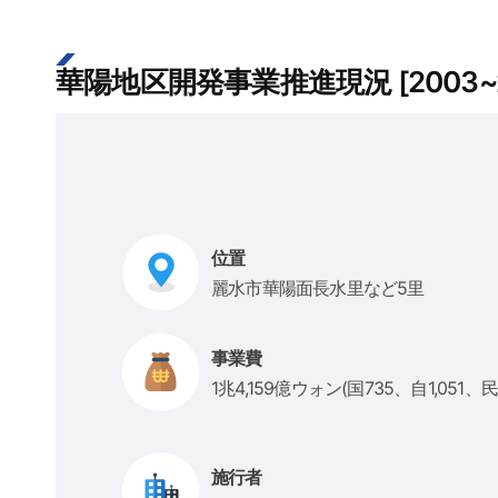
華陽地区開発事業推進現況 [2003~2
位置
麗水市華陽面長水里など5里
事業費
1兆4,159億ウォン(国735、自1,051、民1
施行者