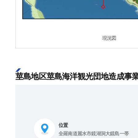
現況図
莖島地区莖島海洋観光団地造成事業 [2
位置
全羅南道麗水市鏡湖洞大鏡島一帯