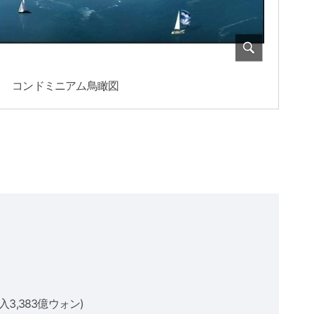
コンドミニアム鳥瞰図
3,383億ウォン)