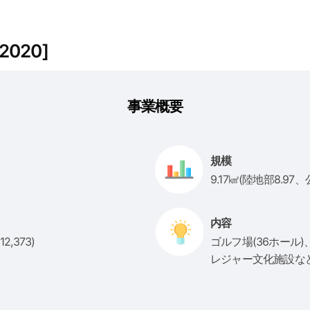
020]
事業概要
規模
9.17㎢(陸地部8.97、
内容
2,373)
ゴルフ場(36ホール
レジャー文化施設な