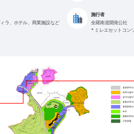
施行者
ヴィラ、ホテル、商業施設など
全羅南道開発公社
* ミレエセットコン