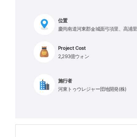
位置
慶尚南道河東郡金城面弓項里、高浦
Project Cost
2,293億ウォン
施行者
河東トゥウレジャー団地開発(株)