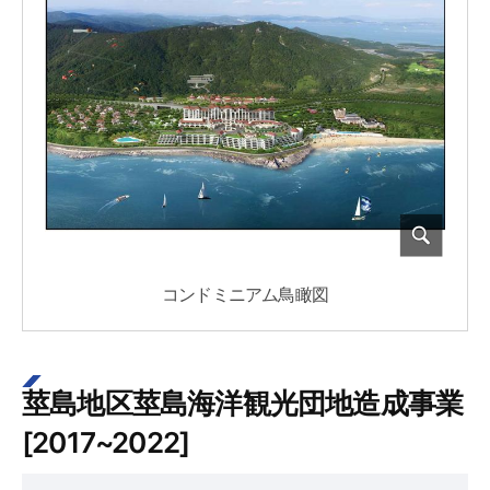
コンドミニアム鳥瞰図
莖島地区莖島海洋観光団地造成事業
[2017~2022]