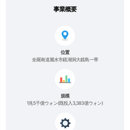
事業概要
位置
全羅南道麗水市鏡湖洞大鏡島一帯
規模
1兆5千億ウォン(既投入3,383億ウォン)