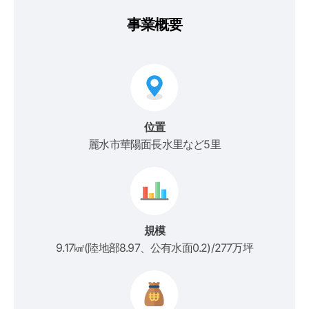
事業概要
位置
麗水市華陽面長水里など5里
規模
9.17㎢(陸地部8.97、公有水面0.2)/277万坪