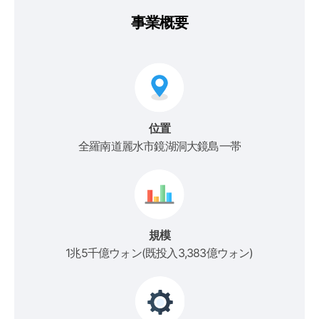
事業概要
位置
全羅南道麗水市鏡湖洞大鏡島一帯
規模
1兆5千億ウォン(既投入3,383億ウォン)