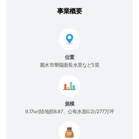
事業概要
位置
麗水市華陽面長水里など5里
規模
9.17㎢(陸地部8.97、公有水面0.2)/277万坪