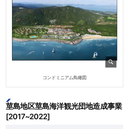
コンドミニアム鳥瞰図
莖島地区莖島海洋観光団地造成事業
[2017~2022]