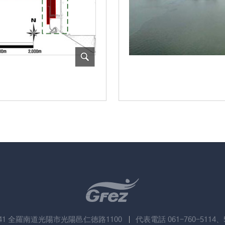
741 全羅南道光陽市光陽邑仁徳路1100
代表電話 061-760-5114、