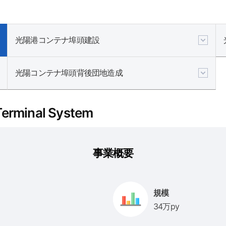
光陽港コンテナ埠頭建設
光陽コンテナ埠頭背後団地造成
minal System
事業概要
規模
34万py