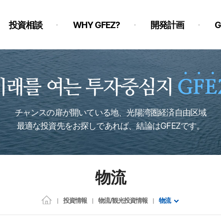
投資相談
WHY GFEZ?
開発計画
チャンスの扉が開いている地、光陽湾圏経済自由区域
最適な投資先をお探しであれば、結論はGFEZです。
物流
投資情報
物流/観光投資情報
物流